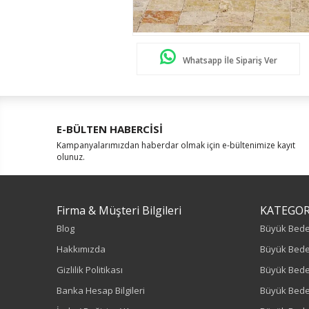
Whatsapp İle Sipariş Ver
E-BÜLTEN HABERCİSİ
Kampanyalarımızdan haberdar olmak için e-bültenimize kayıt
olunuz.
Firma & Müşteri Bilgileri
KATEGOR
Blog
Büyük Bed
Hakkımızda
Büyük Bede
Gizlilik Politikası
Büyük Bede
Banka Hesap Bilgileri
Büyük Bede