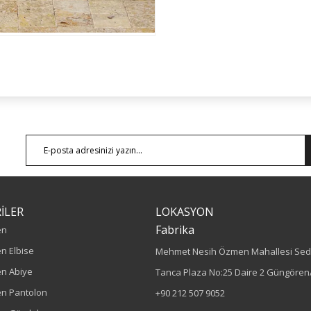
İLER
LOKASYON
Fabrika
en
n Elbise
Mehmet Nesih Özmen Mahallesi Sed
n Abiye
Tanca Plaza No:25 Daire 2 Güngören/
n Pantolon
+90 212 507 9052