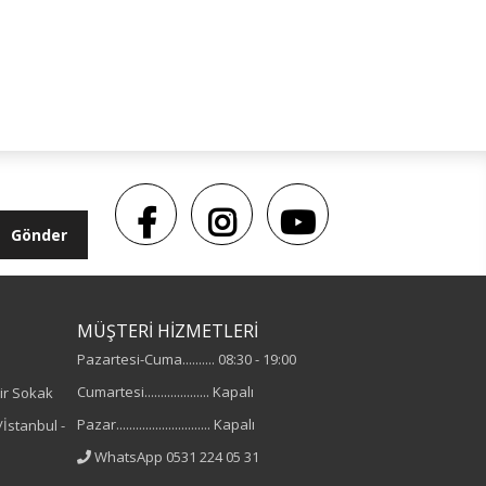
Gönder
MÜŞTERİ HİZMETLERİ
Pazartesi-Cuma.......... 08:30 - 19:00
Cumartesi.................... Kapalı
ir Sokak
Pazar............................. Kapalı
İstanbul -
WhatsApp 0531 224 05 31