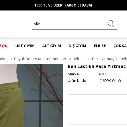
1500 TL VE ÜZERİ KARGO BEDAVA!
EZON
ÜST GİYİM
ALT GİYİM
DIŞ GİYİM
ELBİSE
ÇOK S
olon
>
Büyük Beden Kumaş Pantolon
>
Beli Lastikli Paça Yırtmaç Deta
Beli Lastikli Paça Yırtma
Marka
:
RMG
(1699K-OLİV)