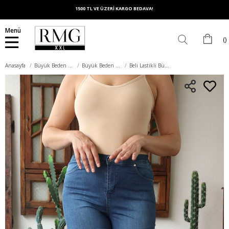
1500 TL VE ÜZERİ KARGO BEDAVA!
Menü
Anasayfa
Büyük Beden Alt Giyim
Büyük Beden Şort
Beli Lastikli Büyük Beden Mavi Kot Şort