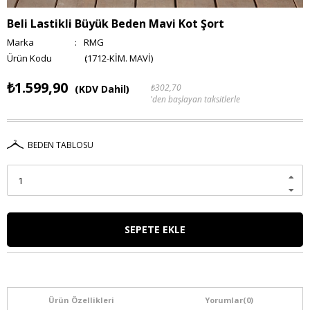
Beli Lastikli Büyük Beden Mavi Kot Şort
Marka
:
RMG
(1712-KİM. MAVİ)
₺1.599,90
₺302,70
(KDV Dahil)
'den başlayan taksitlerle
BEDEN TABLOSU
Ürün Özellikleri
Yorumlar
(0)