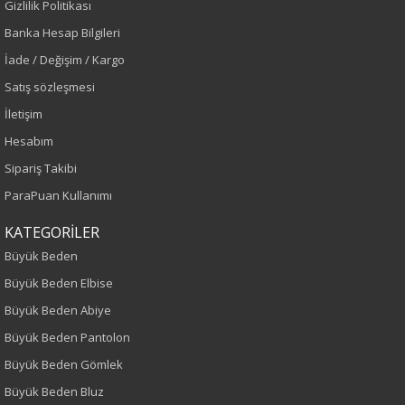
Gizlilik Politikası
İlkbahar-Yaz
Banka Hesap Bilgileri
İade / Değişim / Kargo
Yaş Grubu
Satış sözleşmesi
Yetişkin
İletişim
Hesabım
Kalıp
Sipariş Takibi
ParaPuan Kullanımı
Büyük Beden
KATEGORİLER
Desen
Büyük Beden
Düz
Büyük Beden Elbise
Büyük Beden Abiye
Kumaş
Büyük Beden Pantolon
%98 Pamuk
Büyük Beden Gömlek
%2 Elastan
Büyük Beden Bluz