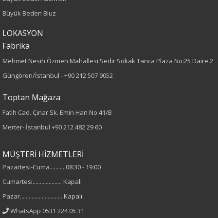
Büyük Beden Bluz
Büyük Beden
LOKASYON
Paça Tipi
Fabrika
Boru Paça
Mehmet Nesih Özmen Mahallesi Sedir Sokak Tanca Plaza No:25 Daire 2
Güngören/İstanbul -
+90 212 507 9052
Desen
Toptan Mağaza
Düz
Fatih Cad. Çınar Sk. Emin Han No:41/B
Merter- İstanbul
+90 212 482 29 60
Kumaş
%65 Polyester
MÜŞTERİ HİZMETLERİ
%35 Viskon
Pazartesi-Cuma.......... 08:30 - 19:00
Cumartesi.................... Kapalı
Cinsiyet
Pazar............................. Kapalı
Kadın
WhatsApp 0531 224 05 31