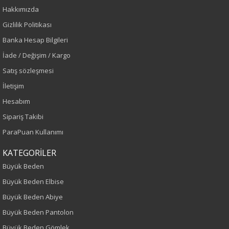
Hakkımızda
Sezon : YAZLIK
Gizlilik Politikası
Renk
Banka Hesap Bilgileri
İade / Değişim / Kargo
Siyah
Satış sözleşmesi
Sezon
İletişim
Hesabım
İlkbahar-Yaz
Sipariş Takibi
Yaş Grubu
ParaPuan Kullanımı
Yetişkin
KATEGORİLER
Büyük Beden
Bel
Büyük Beden Elbise
Büyük Beden Abiye
Normal Bel
Büyük Beden Pantolon
Kalıp
Büyük Beden Gömlek