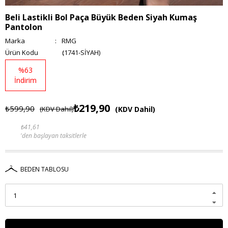
Beli Lastikli Bol Paça Büyük Beden Siyah Kumaş
Pantolon
Marka
:
RMG
(1741-SİYAH)
%
63
İndirim
₺219,90
₺599,90
(KDV Dahil)
(KDV Dahil)
₺41,61
'den başlayan taksitlerle
BEDEN TABLOSU