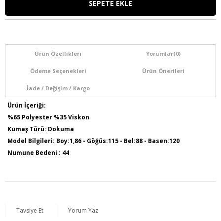
Ürün Özellikleri
Yorumlar
(0)
Ödeme Seçenekleri
Ürün Önerileri
İade / Değişim / Kargo
Ürün İçeriği:
%65 Polyester %35 Viskon
Kumaş Türü: Dokuma
Model Bilgileri: Boy:1,86 - Göğüs:115 - Bel:88 - Basen:120
Numune Bedeni : 44
Tavsiye Et
Yorum Yaz