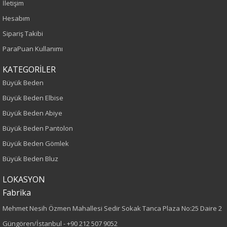
İletişim
İlkbahar-Yaz
Hesabım
Yaş Grubu
Sipariş Takibi
ParaPuan Kullanımı
Yetişkin
KATEGORİLER
Kalıp
Büyük Beden
Büyük Beden Elbise
Büyük Beden
Büyük Beden Abiye
Desen
Büyük Beden Pantolon
Büyük Beden Gömlek
Düz
Büyük Beden Bluz
Cinsiyet
LOKASYON
Fabrika
Kadın
Mehmet Nesih Özmen Mahallesi Sedir Sokak Tanca Plaza No:25 Daire 2
Güngören/İstanbul -
+90 212 507 9052