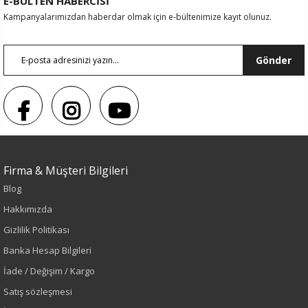
E-BÜLTEN HABERCİSİ
Kampanyalarımızdan haberdar olmak için e-bültenimize kayıt olunuz.
Gönder
Firma & Müşteri Bilgileri
Blog
Sezon : YAZLIK
Hakkımızda
Renk
Gizlilik Politikası
Banka Hesap Bilgileri
İndigo
İade / Değişim / Kargo
Sezon
Satış sözleşmesi