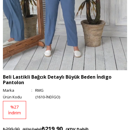
Beli Lastikli Bağcık Detaylı Büyük Beden İndigo
Pantolon
Marka
:
RMG
(1610-İNDİGO)
%
27
İndirim
₺219,90
₺299,90
(KDV Dahil)
(KDV Dahil)