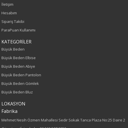
İlkbahar-Yaz
İletişim
Hesabım
Yaş Grubu
Sipariş Takibi
Yetişkin
ParaPuan Kullanımı
Kalıp
KATEGORİLER
Büyük Beden
Büyük Beden
Büyük Beden Elbise
Büyük Beden Abiye
Desen
Büyük Beden Pantolon
Düz
Büyük Beden Gömlek
Büyük Beden Bluz
Kumaş
LOKASYON
%100 Polyester
Fabrika
Cinsiyet
Mehmet Nesih Özmen Mahallesi Sedir Sokak Tanca Plaza No:25 Daire 2