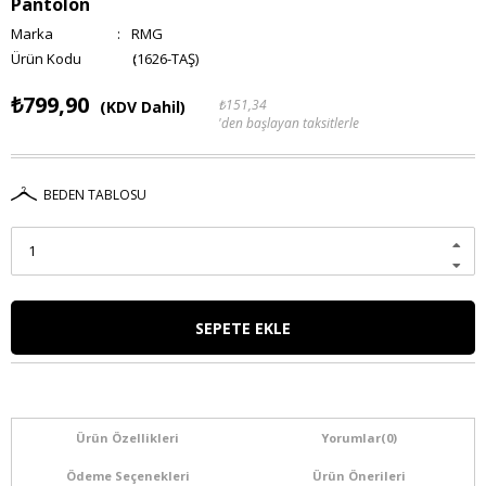
Pantolon
Marka
:
RMG
(1626-TAŞ)
₺799,90
₺151,34
(KDV Dahil)
'den başlayan taksitlerle
BEDEN TABLOSU
Ürün Özellikleri
Yorumlar
(0)
Ödeme Seçenekleri
Ürün Önerileri