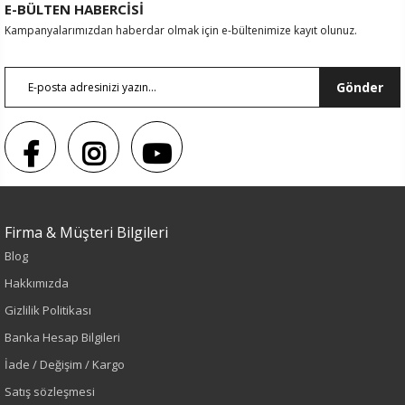
E-BÜLTEN HABERCİSİ
Kampanyalarımızdan haberdar olmak için e-bültenimize kayıt olunuz.
Gönder
Firma & Müşteri Bilgileri
Sezon : YAZLIK
Blog
Renk
Hakkımızda
Gizlilik Politikası
Taş
Banka Hesap Bilgileri
İade / Değişim / Kargo
Sezon
Satış sözleşmesi