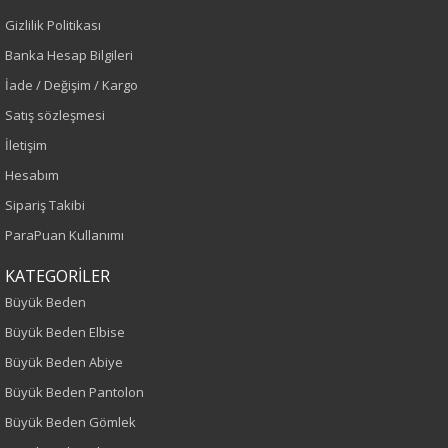
Sezon
Gizlilik Politikası
İlkbahar-Yaz
Banka Hesap Bilgileri
İade / Değişim / Kargo
Yaş Grubu
Satış sözleşmesi
Yetişkin
İletişim
Hesabım
Bel
Sipariş Takibi
ParaPuan Kullanımı
Normal Bel
KATEGORİLER
Kalıp
Büyük Beden
Büyük Beden
Büyük Beden Elbise
Büyük Beden Abiye
Boy
Büyük Beden Pantolon
100
Büyük Beden Gömlek