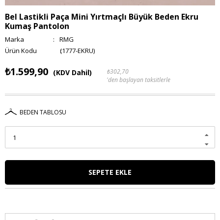
Bel Lastikli Paça Mini Yırtmaçlı Büyük Beden Ekru
Kumaş Pantolon
Marka
:
RMG
(1777-EKRU)
₺1.599,90
₺302,70
(KDV Dahil)
'den başlayan taksitlerle
BEDEN TABLOSU