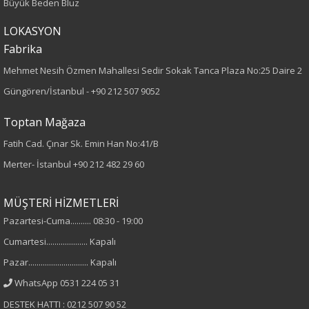
Büyük Beden Bluz
Paça Tipi
LOKASYON
Boru Paça
Fabrika
Mehmet Nesih Özmen Mahallesi Sedir Sokak Tanca Plaza No:25 Daire 2
Kumaş Tipi
Güngören/İstanbul -
+90 212 507 9052
Dokuma
Toptan Mağaza
Desen
Fatih Cad. Çınar Sk. Emin Han No:41/B
Merter- İstanbul
+90 212 482 29 60
Düz
MÜŞTERİ HİZMETLERİ
Kumaş
Pazartesi-Cuma.......... 08:30 - 19:00
%65 Polyester
Cumartesi.................... Kapalı
%35 Viskon
Pazar............................. Kapalı
WhatsApp 0531 224 05 31
Cinsiyet
DESTEK HATTI : 0212 507 90 52