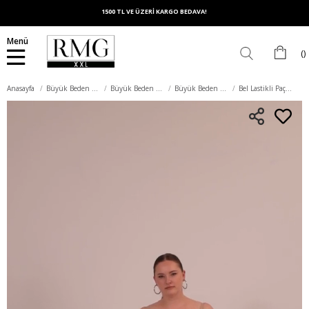
1500 TL VE ÜZERİ KARGO BEDAVA!
Menü
Anasayfa
Büyük Beden Alt Giyim
Büyük Beden Pantolon
Büyük Beden Kumaş Pantolon
Bel Lastikli Paça Mini Yırtmaçlı Büyük Beden Ekru Kumaş Pantolon