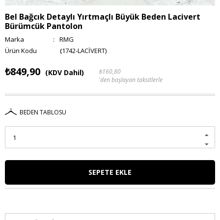
Bel Bağcık Detaylı Yırtmaçlı Büyük Beden Lacivert
Bürümcük Pantolon
Marka
:
RMG
(1742-LACİVERT)
₺849,90
₺160,80
(KDV Dahil)
'den başlayan taksitlerle
BEDEN TABLOSU