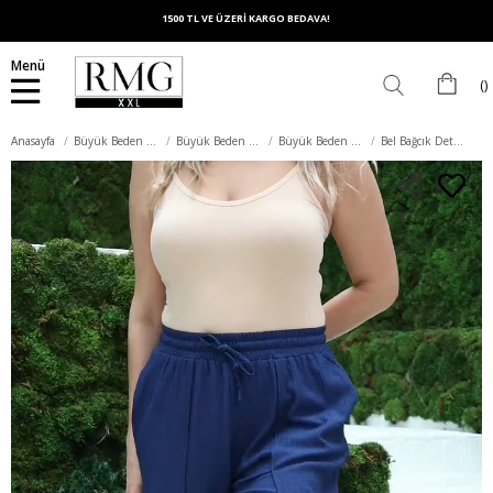
1500 TL VE ÜZERİ KARGO BEDAVA!
Menü
Anasayfa
Büyük Beden Alt Giyim
Büyük Beden Pantolon
Büyük Beden Kumaş Pantolon
Bel Bağcık Detaylı Yırtmaçlı Büyük Beden Lacivert Bürümcük Pantolon