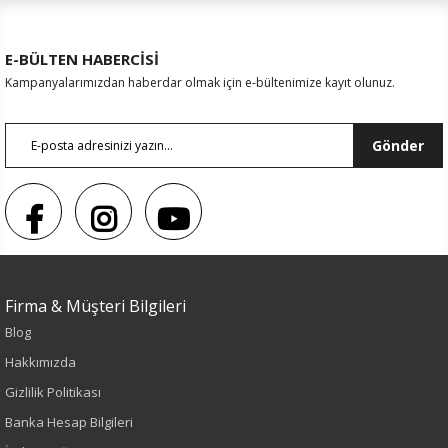
E-BÜLTEN HABERCİSİ
Kampanyalarımızdan haberdar olmak için e-bültenimize kayıt olunuz.
Gönder
Firma & Müşteri Bilgileri
Sezon : YAZLIK
Blog
Renk
Hakkımızda
Gizlilik Politikası
Lacivert
Banka Hesap Bilgileri