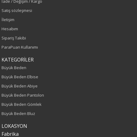
İade / Değişim / Kargo
Sezon
Satış sözleşmesi
İlkbahar-Yaz
İletişim
Hesabım
Yaş Grubu
Sipariş Takibi
Yetişkin
ParaPuan Kullanımı
Bel
KATEGORİLER
Büyük Beden
Normal Bel
Büyük Beden Elbise
Büyük Beden Abiye
Kalıp
Büyük Beden Pantolon
Büyük Beden
Büyük Beden Gömlek
Büyük Beden Bluz
Boy
LOKASYON
100
Fabrika