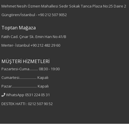
Paça Tipi
Mehmet Nesih Özmen Mahallesi Sedir Sokak Tanca Plaza No:25 Daire 2
Güngören/İstanbul -
+90 212 507 9052
Geniş Paça
Toptan Mağaza
Kumaş Tipi
Fatih Cad. Çınar Sk. Emin Han No:41/B
Dokuma
Merter- İstanbul
+90 212 482 29 60
Desen
MÜŞTERİ HİZMETLERİ
Pazartesi-Cuma.......... 08:30 - 19:00
Düz
Cumartesi.................... Kapalı
Kumaş
Pazar............................. Kapalı
WhatsApp 0531 224 05 31
%95 Polyester
DESTEK HATTI : 0212 507 90 52
%5 Elastan
Cinsiyet