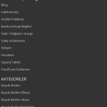
Blog
Lacivert
Hakkımızda
Gizlilik Politikası
Sezon
Banka Hesap Bilgileri
İlkbahar-Yaz
İade / Değişim / Kargo
Satış sözleşmesi
Yaş Grubu
İletişim
Yetişkin
Hesabım
Sipariş Takibi
Kalıp
ParaPuan Kullanımı
Büyük Beden
KATEGORİLER
Büyük Beden
Boy
Büyük Beden Elbise
80
Büyük Beden Abiye
Büyük Beden Pantolon