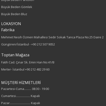
Kumaş Tipi
Büyük Beden Gömlek
Dokuma
Büyük Beden Bluz
Desen
LOKASYON
Fabrika
Düz
Mehmet Nesih Özmen Mahallesi Sedir Sokak Tanca Plaza No:25 Daire 2
Güngören/İstanbul -
+90 212 507 9052
Kumaş
Toptan Mağaza
%100 Polyester
Fatih Cad. Çınar Sk. Emin Han No:41/B
Cinsiyet
Merter- İstanbul
+90 212 482 29 60
Kadın
MÜŞTERİ HİZMETLERİ
Kol Tipi
Pazartesi-Cuma.......... 08:30 - 19:00
Cumartesi.................... Kapalı
Uzun Kol
Pazar............................. Kapalı