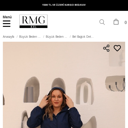
1500 TL VE ÜZERİ KARGO BEDAVA!
Menü
Anasayfa
Büyük Beden Dış Giyim
Büyük Beden Trençkot
Bel Bağcık Detaylı Kolları Lastikli Büyük Beden Lacivert Trençkot