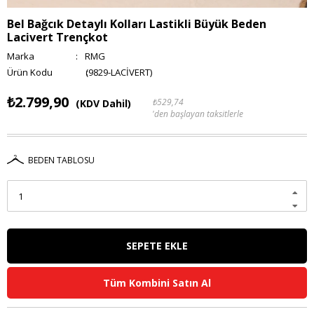
Bel Bağcık Detaylı Kolları Lastikli Büyük Beden
Lacivert Trençkot
Marka
:
RMG
(9829-LACİVERT)
₺2.799,90
₺529,74
(KDV Dahil)
'den başlayan taksitlerle
BEDEN TABLOSU
Tüm Kombini Satın Al