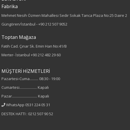
Fabrika
Desen
Mehmet Nesih Özmen Mahallesi Sedir Sokak Tanca Plaza No:25 Daire 2
Düz
Güngören/İstanbul -
+90 212 507 9052
Kumaş
Toptan Mağaza
Fatih Cad. Çınar Sk. Emin Han No:41/B
%100 Pamuk
Merter- İstanbul
+90 212 482 29 60
Cinsiyet
MÜŞTERİ HİZMETLERİ
Kadın
Pazartesi-Cuma.......... 08:30 - 19:00
Kol Tipi
Cumartesi.................... Kapalı
Pazar............................. Kapalı
Truvakar Kol
WhatsApp 0531 224 05 31
DESTEK HATTI : 0212 507 90 52