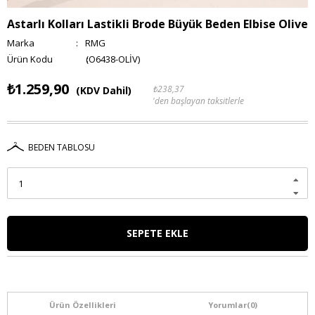
Astarlı Kolları Lastikli Brode Büyük Beden Elbise Olive
Marka
:
RMG
(O6438-OLİV)
₺1.259,90
₺238,37
(KDV Dahil)
'den başlayan taksitlerle
BEDEN TABLOSU
Ürün Özellikleri
Yorumlar
(0)