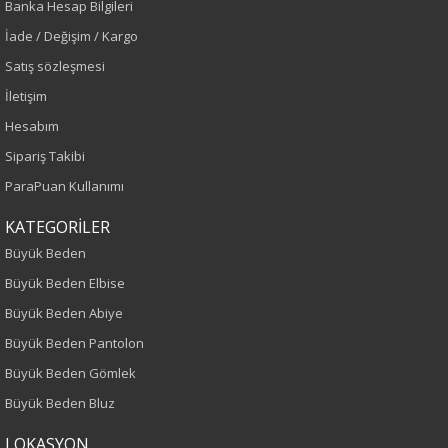
Banka Hesap Bilgileri
Sezon
İade / Değişim / Kargo
İlkbahar-Yaz
Satış sözleşmesi
İletişim
Yaş Grubu
Hesabım
Yetişkin
Sipariş Takibi
ParaPuan Kullanımı
Kalıp
KATEGORİLER
Büyük Beden
Büyük Beden
Büyük Beden Elbise
Boy
Büyük Beden Abiye
120
Büyük Beden Pantolon
Büyük Beden Gömlek
Kumaş Tipi
Büyük Beden Bluz
Dokuma
LOKASYON