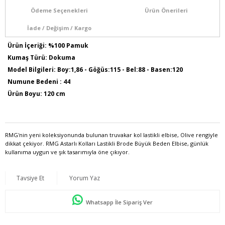
Ödeme Seçenekleri
Ürün Önerileri
İade / Değişim / Kargo
Ürün İçeriği: %100 Pamuk
Kumaş Türü: Dokuma
Model Bilgileri: Boy:1,86 - Göğüs:115 - Bel:88 - Basen:120
Numune Bedeni : 44
Ürün Boyu: 120 cm
RMG'nin yeni koleksiyonunda bulunan truvakar kol lastikli elbise, Olive rengiyle
dikkat çekiyor. RMG Astarlı Kolları Lastikli Brode Büyük Beden Elbise, günlük
kullanıma uygun ve şık tasarımıyla öne çıkıyor.
Tavsiye Et
Yorum Yaz
Whatsapp İle Sipariş Ver