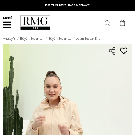
1500 TL VE ÜZERİ KARGO BEDAVA!
Menü
Anasayfa
Büyük Beden Dış Giyim
Büyük Beden Trençkot
Astarı Leopar Desenli Büyük Beden Krem Trençkot