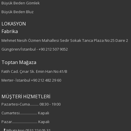
Kumaş
Büyük Beden Gömlek
Büyük Beden Bluz
%70 Pamuk
LOKASYON
%30 Polyester
Fabrika
Cinsiyet
Mehmet Nesih Özmen Mahallesi Sedir Sokak Tanca Plaza No:25 Daire 2
Güngören/İstanbul -
+90 212 507 9052
Kadın
Toptan Mağaza
Fatih Cad. Çınar Sk. Emin Han No:41/B
Merter- İstanbul
+90 212 482 29 60
MÜŞTERİ HİZMETLERİ
Pazartesi-Cuma.......... 08:30 - 19:00
Cumartesi.................... Kapalı
Pazar............................. Kapalı
WhatsApp 0531 224 05 31