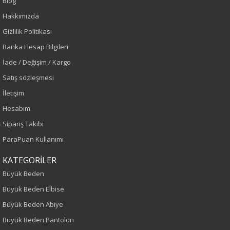
Blog
Hakkımızda
Krem
Gizlilik Politikası
Sezon
Banka Hesap Bilgileri
İade / Değişim / Kargo
İlkbahar-Yaz
Satış sözleşmesi
İletişim
Yaş Grubu
Hesabım
Yetişkin
Sipariş Takibi
ParaPuan Kullanımı
Kalıp
KATEGORİLER
Büyük Beden
Büyük Beden
Desen
Büyük Beden Elbise
Büyük Beden Abiye
Leopar
Büyük Beden Pantolon