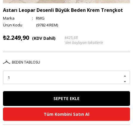
Astarı Leopar Desenli Büyük Beden Krem Trençkot
Marka
:
RMG
(9782-KREM)
₺2.249,90
₺425,68
(KDV Dahil)
'den başlayan taksitlerle
BEDEN TABLOSU
Tüm Kombini Satın Al