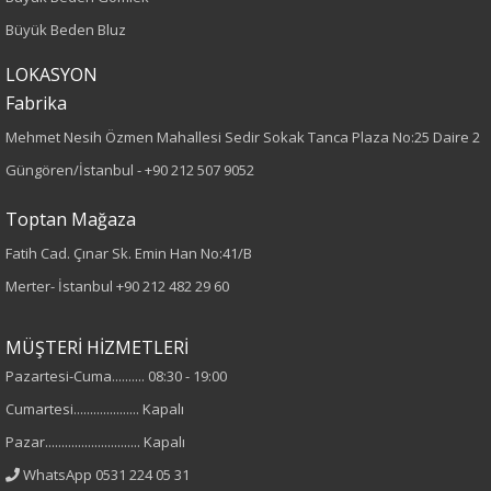
Desen
Büyük Beden Bluz
Düz
LOKASYON
Fabrika
Kumaş
Mehmet Nesih Özmen Mahallesi Sedir Sokak Tanca Plaza No:25 Daire 2
%100 Polyester
Güngören/İstanbul -
+90 212 507 9052
Cinsiyet
Toptan Mağaza
Fatih Cad. Çınar Sk. Emin Han No:41/B
Kadın
Merter- İstanbul
+90 212 482 29 60
MÜŞTERİ HİZMETLERİ
Pazartesi-Cuma.......... 08:30 - 19:00
Cumartesi.................... Kapalı
Pazar............................. Kapalı
WhatsApp 0531 224 05 31