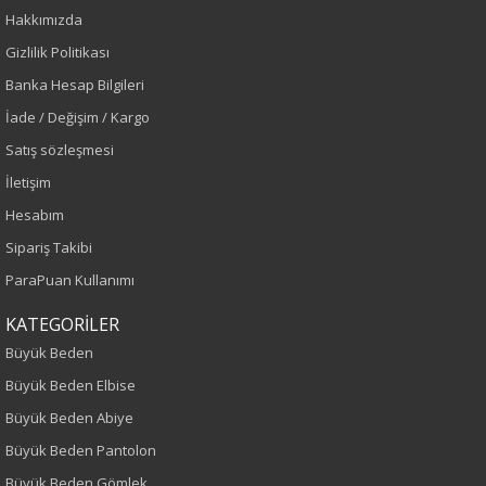
Hakkımızda
Sezon : YAZLIK
Gizlilik Politikası
Banka Hesap Bilgileri
Renk
İade / Değişim / Kargo
Siyah
Satış sözleşmesi
İletişim
Sezon
Hesabım
İlkbahar-Yaz
Sipariş Takibi
ParaPuan Kullanımı
Yaş Grubu
KATEGORİLER
Yetişkin
Büyük Beden
Büyük Beden Elbise
Kalıp
Büyük Beden Abiye
Büyük Beden
Büyük Beden Pantolon
Büyük Beden Gömlek