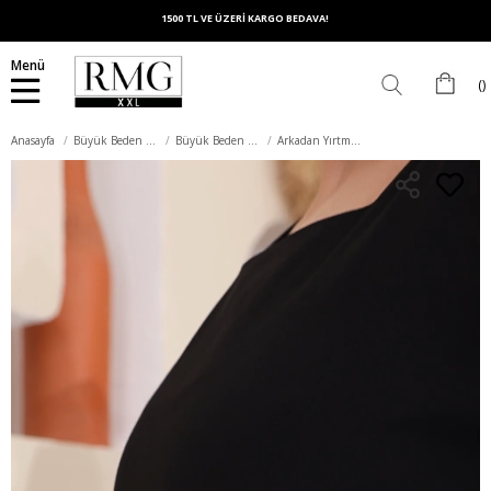
1500 TL VE ÜZERİ KARGO BEDAVA!
Menü
Anasayfa
Büyük Beden Elbise
Büyük Beden Abiye Elbise
Arkadan Yırtmaçlı Kemer Detaylı Kare Yaka Büyük Beden Siyah Abiye Elbise