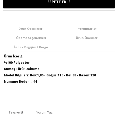
Ürün Özellikleri
Yorumlar
(0)
Ödeme Seçenekleri
Ürün Önerileri
İade / Değişim / Kargo
Ürün İçeriği:
%100 Polyester
Kumaş Türü: Dokuma
Model Bilgileri: Boy:1,86 - Göğüs:115 - Bel:88 - Basen:120
Numune Bedeni : 44
Ürün Boyu: 125 cm
Ürün Kodu : O5095
Tavsiye Et
Yorum Yaz