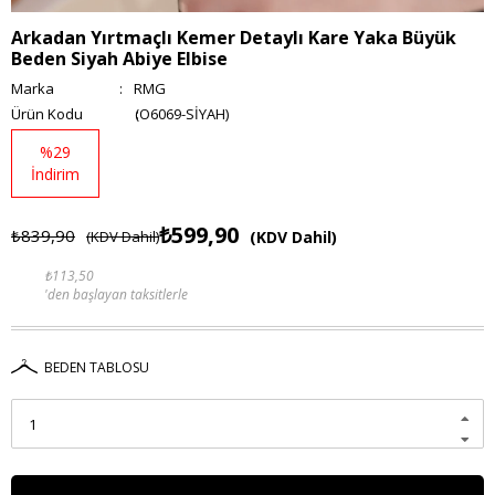
Arkadan Yırtmaçlı Kemer Detaylı Kare Yaka Büyük
Beden Siyah Abiye Elbise
Marka
:
RMG
(O6069-SİYAH)
%
29
İndirim
₺599,90
₺839,90
(KDV Dahil)
(KDV Dahil)
₺113,50
'den başlayan taksitlerle
BEDEN TABLOSU