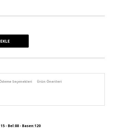
Ödeme Seçenekleri
Ürün Önerileri
115 - Bel:88 - Basen:120