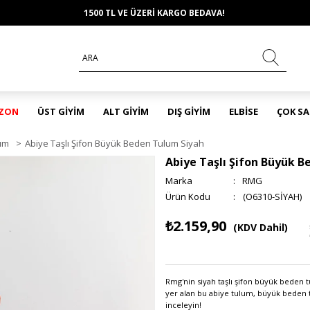
1500 TL VE ÜZERİ KARGO BEDAVA!
EZON
ÜST GİYİM
ALT GİYİM
DIŞ GİYİM
ELBİSE
ÇOK S
ım
>
Abiye Taşlı Şifon Büyük Beden Tulum Siyah
Abiye Taşlı Şifon Büyük 
Marka
:
RMG
(O6310-SİYAH)
₺2.159,90
(KDV Dahil)
Rmg'nin siyah taşlı şifon büyük beden t
yer alan bu abiye tulum, büyük beden
inceleyin!