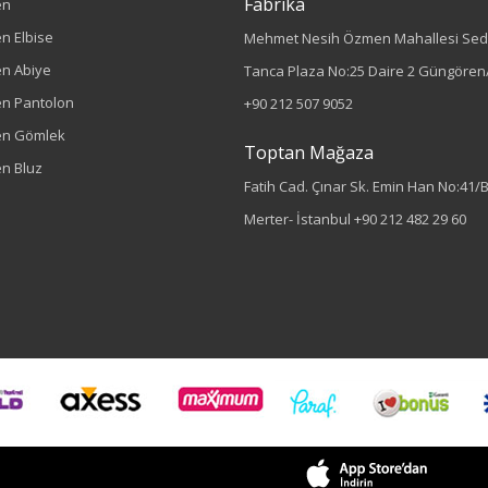
Fabrika
en
n Elbise
Mehmet Nesih Özmen Mahallesi Sed
n Abiye
Tanca Plaza No:25 Daire 2 Güngören/
n Pantolon
+90 212 507 9052
en Gömlek
Toptan Mağaza
n Bluz
Fatih Cad. Çınar Sk. Emin Han No:41/
Merter- İstanbul
+90 212 482 29 60
Sezon : YAZLIK
Renk