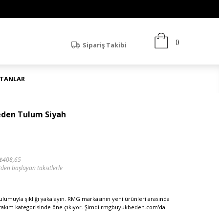
Sipariş Takibi
ATANLAR
Beden Tulum Siyah
₺408,65
'den başlayan taksitlerle
ulumuyla şıklığı yakalayın. RMG markasının yeni ürünleri arasında
 takım kategorisinde öne çıkıyor. Şimdi rmgbuyukbeden.com'da