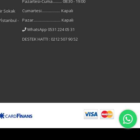
Pazartesi-Cuma.......... 08:30 - 19:00
Cumartesi.................... Kapalı
ir Sokak
Pazar............................. Kapalı
İstanbul -
WhatsApp 0531 224 05 31
DESTEK HATTI : 0212 507 90 52
B