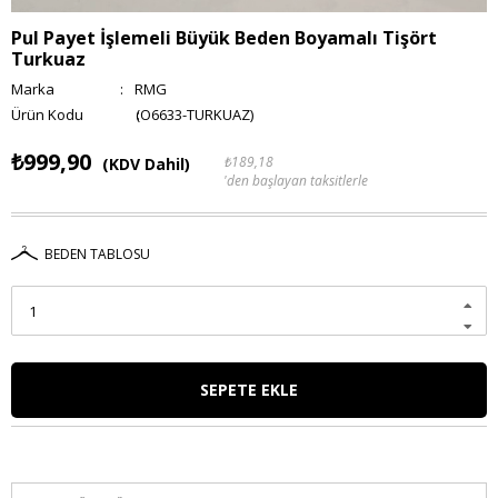
Pul Payet İşlemeli Büyük Beden Boyamalı Tişört
Turkuaz
Marka
:
RMG
(O6633-TURKUAZ)
₺999,90
₺189,18
(KDV Dahil)
'den başlayan taksitlerle
BEDEN TABLOSU