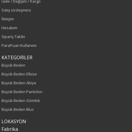
İade / Değişim / Kargo
Renk
Satış sözleşmesi
Turkuaz
İletişim
Hesabım
Sezon
Sipariş Takibi
İlkbahar-Yaz
ParaPuan Kullanımı
KATEGORİLER
Yaş Grubu
Büyük Beden
Yetişkin
Büyük Beden Elbise
Büyük Beden Abiye
Kalıp
Büyük Beden Pantolon
Büyük Beden
Büyük Beden Gömlek
Büyük Beden Bluz
Boy
LOKASYON
75
Fabrika