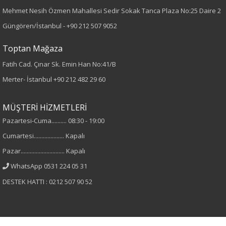
Mehmet Nesih Özmen Mahallesi Sedir Sokak Tanca Plaza No:25 Daire 2
Kumaş Tipi
Güngören/İstanbul -
+90 212 507 9052
Örme
Toptan Mağaza
Desen
Fatih Cad. Çınar Sk. Emin Han No:41/B
Merter- İstanbul
+90 212 482 29 60
pul payet
Kumaş
MÜŞTERİ HİZMETLERİ
Pazartesi-Cuma.......... 08:30 - 19:00
%100 Pamuk
Cumartesi.................... Kapalı
Yaka Tipi
Pazar............................. Kapalı
WhatsApp 0531 224 05 31
Bisiklet Yaka
DESTEK HATTI : 0212 507 90 52
Cinsiyet
Kadın