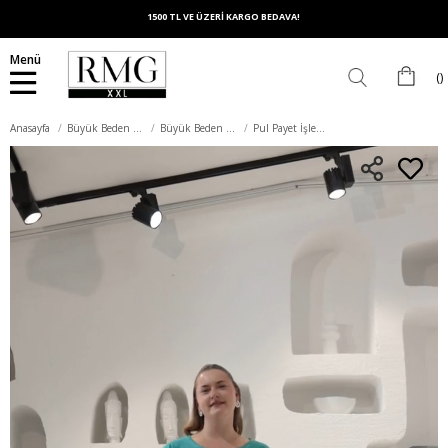
1500 TL VE ÜZERİ KARGO BEDAVA!
Menü
Anasayfa
Büyük Beden Üst Giyim
Büyük Beden Tişört
Pul Payet İşlemeli Büyük Beden Boyamalı Tişört Turkuaz