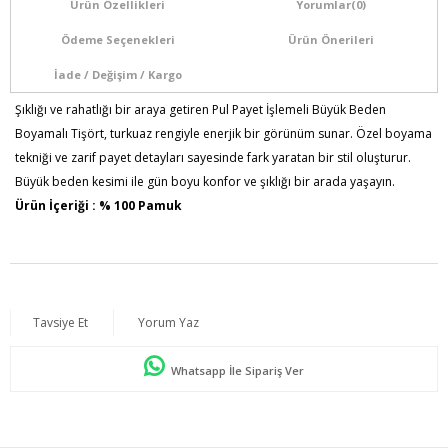
Ürün Özellikleri
Yorumlar
(0)
Ödeme Seçenekleri
Ürün Önerileri
İade / Değişim / Kargo
Şıklığı ve rahatlığı bir araya getiren Pul Payet İşlemeli Büyük Beden
Boyamalı Tişört, turkuaz rengiyle enerjik bir görünüm sunar. Özel boyama
tekniği ve zarif payet detayları sayesinde fark yaratan bir stil oluşturur.
Büyük beden kesimi ile gün boyu konfor ve şıklığı bir arada yaşayın.
Ürün İçeriği : % 100 Pamuk
Ürün Boyu: 75 cm
Kumaş Türü: ÖRME
Model Bilgileri: Boy:1,78 - Göğüs:103 - Bel:89 - Basen:110
Numune Bedeni : 44
Tavsiye Et
Yorum Yaz
Whatsapp İle Sipariş Ver