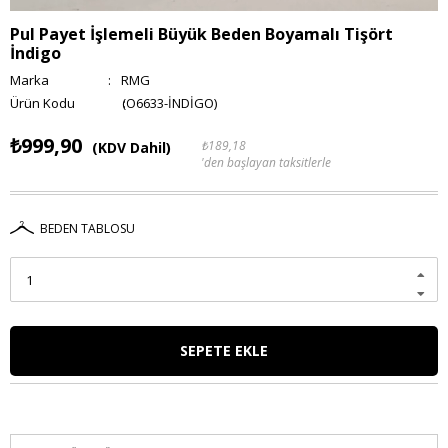
Pul Payet İşlemeli Büyük Beden Boyamalı Tişört
İndigo
Marka
:
RMG
(O6633-İNDİGO)
₺999,90
₺189,18
(KDV Dahil)
'den başlayan taksitlerle
BEDEN TABLOSU