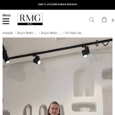
1500 TL VE ÜZERİ KARGO BEDAVA!
Menü
Anasayfa
Büyük Beden Üst Giyim
Büyük Beden Tişört
Pul Payet İşlemeli Büyük Beden Boyamalı Tişört İndigo