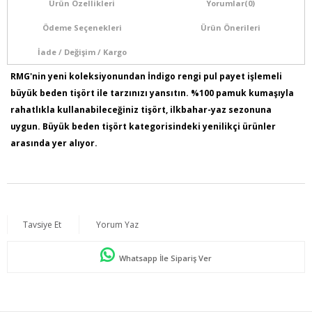
Ürün Özellikleri
Yorumlar
(0)
Ödeme Seçenekleri
Ürün Önerileri
İade / Değişim / Kargo
RMG'nin yeni koleksiyonundan İndigo rengi pul payet işlemeli
büyük beden tişört ile tarzınızı yansıtın. %100 pamuk kumaşıyla
rahatlıkla kullanabileceğiniz tişört, ilkbahar-yaz sezonuna
uygun. Büyük beden tişört kategorisindeki yenilikçi ürünler
arasında yer alıyor.
Ürün İçeriği : % 100 Pamuk
Ürün Boyu: 75 cm
Kumaş Türü: ÖRME
Model Bilgileri: Boy:1,78 - Göğüs:103 - Bel:89 - Basen:110
Tavsiye Et
Yorum Yaz
Numune Bedeni : 44
Whatsapp İle Sipariş Ver