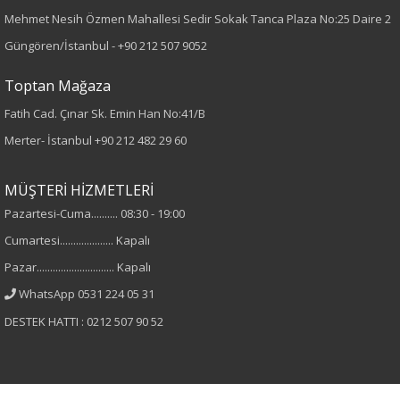
Mehmet Nesih Özmen Mahallesi Sedir Sokak Tanca Plaza No:25 Daire 2
Kumaş Tipi
Güngören/İstanbul -
+90 212 507 9052
Örme
Toptan Mağaza
Fatih Cad. Çınar Sk. Emin Han No:41/B
Desen
Merter- İstanbul
+90 212 482 29 60
pul payet
MÜŞTERİ HİZMETLERİ
Kumaş
Pazartesi-Cuma.......... 08:30 - 19:00
Cumartesi.................... Kapalı
%100 Pamuk
Pazar............................. Kapalı
Yaka Tipi
WhatsApp 0531 224 05 31
DESTEK HATTI : 0212 507 90 52
Bisiklet Yaka
Cinsiyet