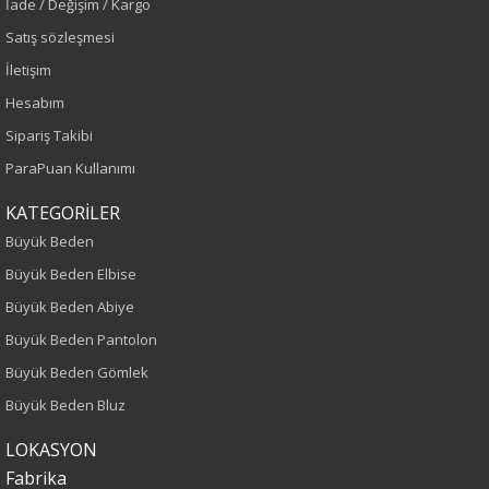
İade / Değişim / Kargo
Renk
Satış sözleşmesi
İletişim
İndigo
Hesabım
Sipariş Takibi
Sezon
ParaPuan Kullanımı
İlkbahar-Yaz
KATEGORİLER
Yaş Grubu
Büyük Beden
Büyük Beden Elbise
Yetişkin
Büyük Beden Abiye
Kalıp
Büyük Beden Pantolon
Büyük Beden Gömlek
Büyük Beden
Büyük Beden Bluz
Boy
LOKASYON
Fabrika
75