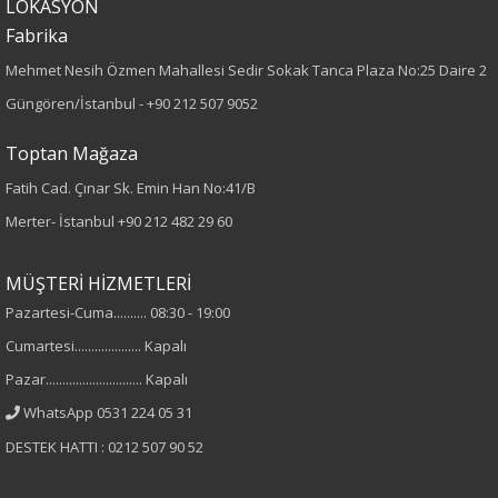
LOKASYON
Kumaş
Fabrika
%95 Viskon
Mehmet Nesih Özmen Mahallesi Sedir Sokak Tanca Plaza No:25 Daire 2
%5 Elastan
Güngören/İstanbul -
+90 212 507 9052
Yaka Tipi
Toptan Mağaza
Fatih Cad. Çınar Sk. Emin Han No:41/B
V Yaka
Merter- İstanbul
+90 212 482 29 60
Cinsiyet
MÜŞTERİ HİZMETLERİ
Kadın
Pazartesi-Cuma.......... 08:30 - 19:00
Cumartesi.................... Kapalı
Kol Tipi
Pazar............................. Kapalı
Kısa Kol
WhatsApp 0531 224 05 31
DESTEK HATTI : 0212 507 90 52
Materyal