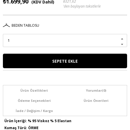
₺1.699,90
₺321,62
(KDV Dahil)
'den başlayan taksitlerle
BEDEN TABLOSU
Ürün Özellikleri
Yorumlar
(0)
Ödeme Seçenekleri
Ürün Önerileri
İade / Değişim / Kargo
Ürün İçeriği: % 95 Viskoz % 5 Elastan
Kumaş Türü: ÖRME