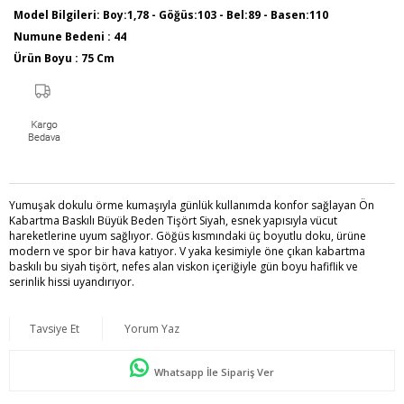
Model Bilgileri: Boy:1,78 - Göğüs:103 - Bel:89 - Basen:110
Numune Bedeni : 44
Ürün Boyu : 75 Cm
Sezon İlkbahar / Yaz
Yumuşak dokulu örme kumaşıyla günlük kullanımda konfor sağlayan Ön
Kabartma Baskılı Büyük Beden Tişört Siyah, esnek yapısıyla vücut
hareketlerine uyum sağlıyor. Göğüs kısmındaki üç boyutlu doku, ürüne
modern ve spor bir hava katıyor. V yaka kesimiyle öne çıkan kabartma
baskılı bu siyah tişört, nefes alan viskon içeriğiyle gün boyu hafiflik ve
serinlik hissi uyandırıyor.
Tavsiye Et
Yorum Yaz
Whatsapp İle Sipariş Ver