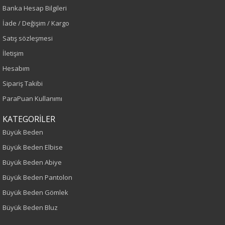
Yaş Grubu
Banka Hesap Bilgileri
İade / Değişim / Kargo
Yetişkin
Satış sözleşmesi
Kalıp
İletişim
Hesabım
Büyük Beden
Sipariş Takibi
Boy
ParaPuan Kullanımı
75
KATEGORİLER
Büyük Beden
Kumaş Tipi
Büyük Beden Elbise
Büyük Beden Abiye
Örme
Büyük Beden Pantolon
Desen
Büyük Beden Gömlek
Büyük Beden Bluz
Baskılı