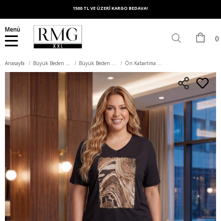
1500 TL VE ÜZERİ KARGO BEDAVA!
Menü
Anasayfa
Büyük Beden Üst Giyim
Büyük Beden Tişört
Ön Kabartma Baskılı Büyük Beden Tişört Siyah