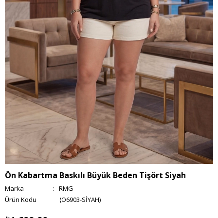
Ön Kabartma Baskılı Büyük Beden Tişört Siyah
Marka
:
RMG
(O6903-SİYAH)