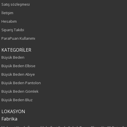
Satış sözleşmesi
Sezon
İletişim
Hesabım
İlkbahar-Yaz
Sipariş Takibi
Yaş Grubu
ParaPuan Kullanımı
Yetişkin
KATEGORİLER
Büyük Beden
Kalıp
Büyük Beden Elbise
Büyük Beden Abiye
Büyük Beden
Büyük Beden Pantolon
Boy
Büyük Beden Gömlek
Büyük Beden Bluz
75
LOKASYON
Kumaş Tipi
Fabrika