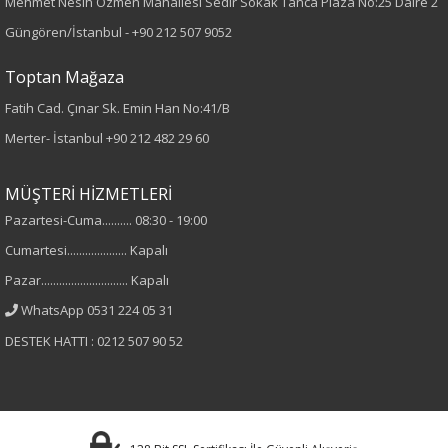
Örme
Mehmet Nesih Özmen Mahallesi Sedir Sokak Tanca Plaza No:25 Daire 2
Güngören/İstanbul -
+90 212 507 9052
Desen
Toptan Mağaza
Düz
Fatih Cad. Çınar Sk. Emin Han No:41/B
Merter- İstanbul
+90 212 482 29 60
Kumaş
%95 Pamuk
MÜŞTERİ HİZMETLERİ
%5 Elastan
Pazartesi-Cuma.......... 08:30 - 19:00
Cumartesi.................... Kapalı
Yaka Tipi
Pazar............................. Kapalı
Bisiklet Yaka
WhatsApp 0531 224 05 31
DESTEK HATTI : 0212 507 90 52
Cinsiyet
Kadın
Kol Tipi