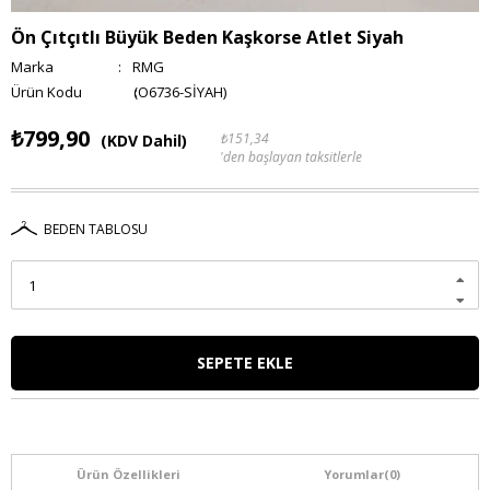
Ön Çıtçıtlı Büyük Beden Kaşkorse Atlet Siyah
Marka
:
RMG
(O6736-SİYAH)
₺799,90
₺151,34
(KDV Dahil)
'den başlayan taksitlerle
BEDEN TABLOSU
Ürün Özellikleri
Yorumlar
(0)