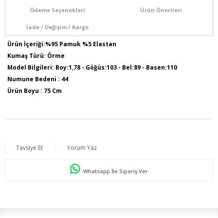
Ödeme Seçenekleri
Ürün Önerileri
İade / Değişim / Kargo
Ürün İçeriği:%95 Pamuk %5 Elastan
Kumaş Türü: Örme
Model Bilgileri: Boy:1,78 - Göğüs:103 - Bel:89 - Basen:110
Numune Bedeni : 44
Ürün Boyu : 75 Cm
Sezon İlkbahar / Yaz
Tavsiye Et
Yorum Yaz
Whatsapp İle Sipariş Ver