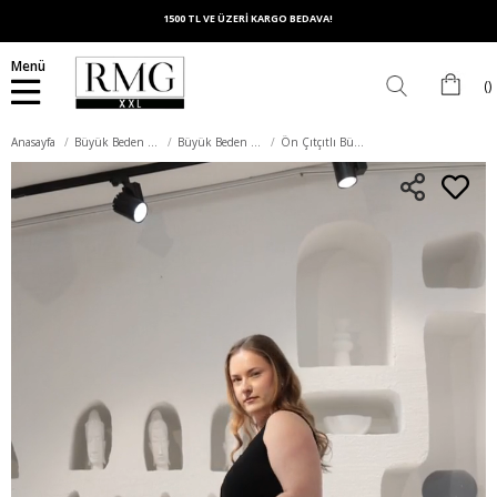
1500 TL VE ÜZERİ KARGO BEDAVA!
Menü
Anasayfa
Büyük Beden Üst Giyim
Büyük Beden Tişört
Ön Çıtçıtlı Büyük Beden Kaşkorse Atlet Siyah