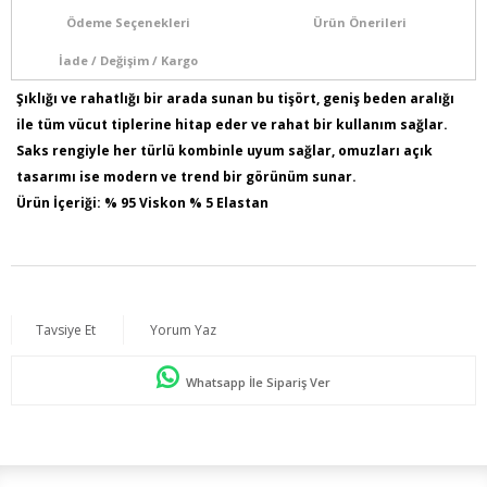
Ödeme Seçenekleri
Ürün Önerileri
İade / Değişim / Kargo
Şıklığı ve rahatlığı bir arada sunan bu tişört, geniş beden aralığı
ile tüm vücut tiplerine hitap eder ve rahat bir kullanım sağlar.
Saks rengiyle her türlü kombinle uyum sağlar, omuzları açık
tasarımı ise modern ve trend bir görünüm sunar.
Ürün İçeriği: % 95 Viskon % 5 Elastan
Kumaş Türü: ÖRME
Model Bilgileri: Boy:1,78 - Göğüs:103 - Bel:89 - Basen:110
Numune Bedeni : 44
Ürün Boyu: 70 cm
Tavsiye Et
Yorum Yaz
Whatsapp İle Sipariş Ver