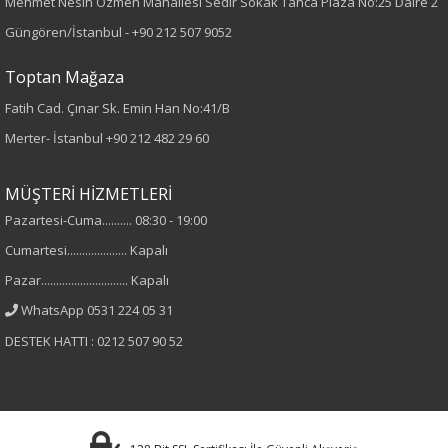
Mehmet Nesih Özmen Mahallesi Sedir Sokak Tanca Plaza No:25 Daire 2
Kumaş Tipi
Güngören/İstanbul -
+90 212 507 9052
Örme
Toptan Mağaza
Desen
Fatih Cad. Çınar Sk. Emin Han No:41/B
Merter- İstanbul
+90 212 482 29 60
Düz
Kumaş
MÜŞTERİ HİZMETLERİ
Pazartesi-Cuma.......... 08:30 - 19:00
%95 Viskon
Cumartesi.................... Kapalı
%5 Elastan
Pazar............................. Kapalı
Yaka Tipi
WhatsApp 0531 224 05 31
DESTEK HATTI : 0212 507 90 52
Bisiklet Yaka
Cinsiyet
Kadın