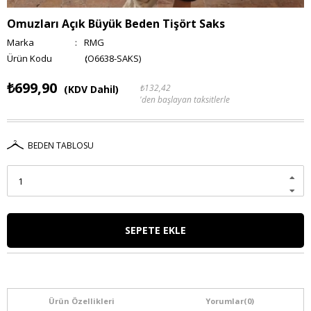
Omuzları Açık Büyük Beden Tişört Saks
Marka
:
RMG
(O6638-SAKS)
₺699,90
₺132,42
(KDV Dahil)
'den başlayan taksitlerle
BEDEN TABLOSU
Ürün Özellikleri
Yorumlar
(0)