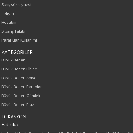
Satış sözleşmesi
Saks
İletişim
Hesabım
Sezon
Sipariş Takibi
İlkbahar-Yaz
ParaPuan Kullanımı
KATEGORİLER
Yaş Grubu
Büyük Beden
Yetişkin
Büyük Beden Elbise
Büyük Beden Abiye
Kalıp
Büyük Beden Pantolon
Büyük Beden
Büyük Beden Gömlek
Büyük Beden Bluz
Boy
LOKASYON
70
Fabrika