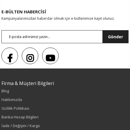
E-BÜLTEN HABERCİSİ
Kampanyalarımızdan haberdar olmak için e-bültenimize kayıt olunuz.
Gönder
Firma & Müşteri Bilgileri
Blog
Hakkımızda
Gizlilik Politikası
Banka Hesap Bilgileri
İade / Değişim / Kargo
Renk