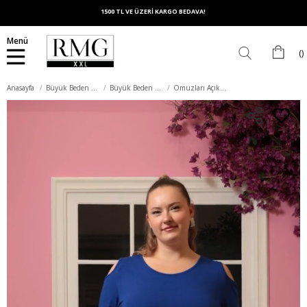
1500 TL VE ÜZERİ KARGO BEDAVA!
Menü
Anasayfa
Büyük Beden Üst Giyim
Büyük Beden Tişört
Omuzları Açık Büyük Beden Tişört Saks