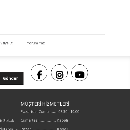
103 - Bel:89 - Basen:110
vsiye Et
Yorum Yaz
Gönder
MÜŞTERİ HİZMETLERİ
Pazartesi-Cuma.......... 08:30 - 19:00
Cumartesi.................... Kapalı
ir Sokak
Pazar............................. Kapalı
İstanbul -