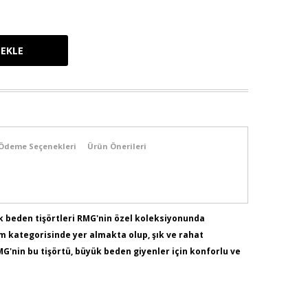
Ödeme Seçenekleri
Ürün Önerileri
k beden tişörtleri RMG'nin özel koleksiyonunda
iyim kategorisinde yer almakta olup, şık ve rahat
MG'nin bu tişörtü, büyük beden giyenler için konforlu ve
skoz % 5 Elastan