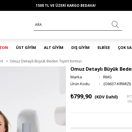
1500 TL VE ÜZERİ KARGO BEDAVA!
EZON
ÜST GİYİM
ALT GİYİM
DIŞ GİYİM
ELBİSE
ÇOK S
rt
>
Omuz Detaylı Büyük Beden Tişört Kırmızı
Omuz Detaylı Büyük Beden
Marka
:
RMG
(O6637-KIRMIZI)
₺799,90
₺1
(KDV Dahil)
'de