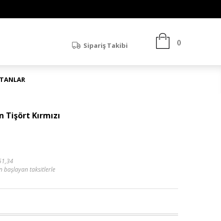
Sipariş Takibi
ATANLAR
 Tişört Kırmızı
51,34
n başlayan taksitlerle