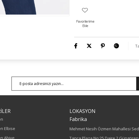
Model Bilgileri: Boy:1,78 - Göğüs:
Numune Bedeni : 44
Ürün Boyu: 75 cm
Ta
İLER
LOKASYON
Fabrika
en
n Elbise
Mehmet Nesih Özmen Mahallesi Sed
n Abiye
Tanca Plaza No:25 Daire 2 Güngören/