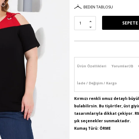
BEDEN TABLOSU
Ürün Özellikleri
Yorumlar
(0)
İade / Değişim / Kargo
Kırmızı renkli omuz detaylı büyü
bulabilirsin. Bu tişörtler, üst g
tasarımlarıyla dikkat çekiyor. R
şık seçenekler sunmaktadır.
Kumaş Türü: ÖRME
Ürün İçeriği: % 50 Pamuk % 45 Vi