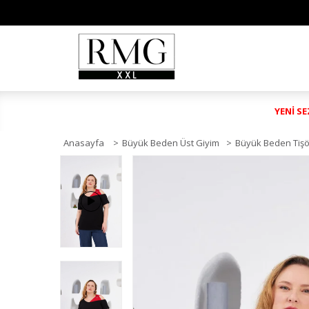
YENİ S
Anasayfa
>
Büyük Beden Üst Giyim
>
Büyük Beden Tişö