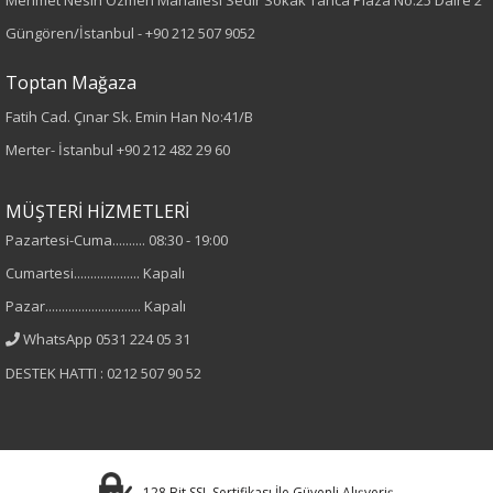
Mehmet Nesih Özmen Mahallesi Sedir Sokak Tanca Plaza No:25 Daire 2
Kumaş
Güngören/İstanbul -
+90 212 507 9052
%60 Pamuk
Toptan Mağaza
%40 Polyester
Fatih Cad. Çınar Sk. Emin Han No:41/B
Yaka Tipi
Merter- İstanbul
+90 212 482 29 60
Hakim Yaka
MÜŞTERİ HİZMETLERİ
Pazartesi-Cuma.......... 08:30 - 19:00
Cinsiyet
Cumartesi.................... Kapalı
Kadın
Pazar............................. Kapalı
WhatsApp 0531 224 05 31
Kol Tipi
DESTEK HATTI : 0212 507 90 52
Uzun Kol
Astar Durumu
128 Bit SSL Sertifikası İle Güvenli Alışveriş