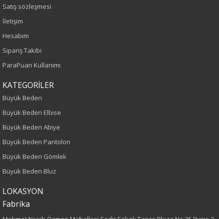
Yaş Grubu
Satış sözleşmesi
İletişim
Yetişkin
Hesabım
Kalıp
Sipariş Takibi
ParaPuan Kullanımı
Büyük Beden
KATEGORİLER
Boy
Büyük Beden
Büyük Beden Elbise
80
Büyük Beden Abiye
Kumaş Tipi
Büyük Beden Pantolon
Büyük Beden Gömlek
Dokuma
Büyük Beden Bluz
Desen
LOKASYON
Fabrika
Nakışlı