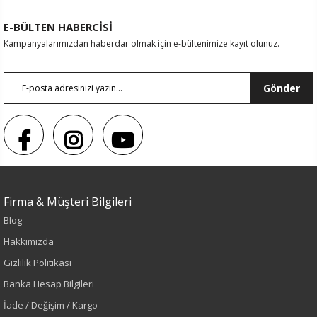
E-BÜLTEN HABERCİSİ
Kampanyalarımızdan haberdar olmak için e-bültenimize kayıt olunuz.
Gönder
Sezon : YAZLIK
Renk
Firma & Müşteri Bilgileri
Blog
Lacivert
Hakkımızda
Sezon
Gizlilik Politikası
Banka Hesap Bilgileri
İlkbahar-Yaz
İade / Değişim / Kargo