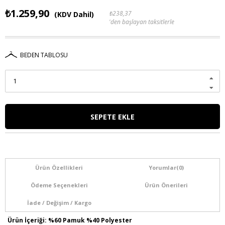
₺1.259,90
₺238,37
(KDV Dahil)
'den başlayan taksitlerle
BEDEN TABLOSU
Ürün Özellikleri
Yorumlar
(0)
Ödeme Seçenekleri
Ürün Önerileri
İade / Değişim / Kargo
Ürün İçeriği: %60 Pamuk %40 Polyester