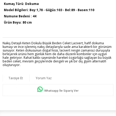
Kumaş Türü: Dokuma
Model Bilgileri: Boy:1,78 - Göğüs:103 - Bel:89 - Basen:110
Numune Bedeni : 44
Ürün Boyu: 80 cm
Nakış Detaylı Keten Dokulu Büyük Beden Ceket Lacivert, hafif dokuma
kumaşı ve ince işlenmiş nakış detaylarıyla sade ama karakterli bir görünüm
sunuyor. Keten dokusunun doğal hissi, lacivert rengin zamansız duruşuyla
birleşerek ürünü hem günlük hem de daha düzenli kombinler için uygun
hale getiriyor. Rahat kalıbı sayesinde hareket özgürlüğü sağlayan bu büyük
beden ceket, mevsim geçişlerinde dengeli ve şık bir dış giyim alternatifi
oluşturuyor.
Tavsiye Et
Yorum Yaz
Whatsapp İle Sipariş Ver