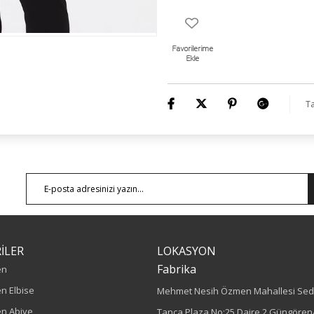
Numune Bedeni : 44
Ürün Boyu : 80 Cm
Ta
İLER
LOKASYON
Fabrika
en
n Elbise
Mehmet Nesih Özmen Mahallesi Sed
n Abiye
Tanca Plaza No:25 Daire 2 Güngören/