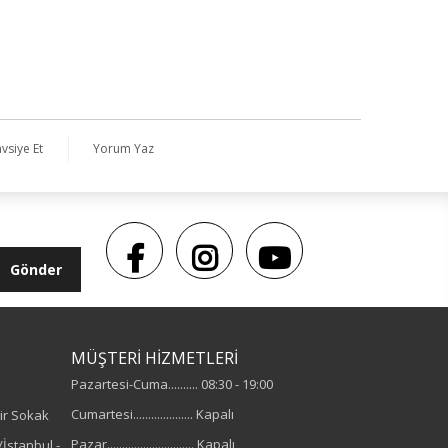
vsiye Et
Yorum Yaz
Gönder
MÜŞTERİ HİZMETLERİ
Pazartesi-Cuma.......... 08:30 - 19:00
Cumartesi.................... Kapalı
ir Sokak
Pazar............................. Kapalı
İstanbul -