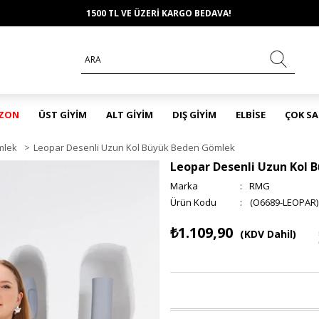
1500 TL VE ÜZERİ KARGO BEDAVA!
EZON
ÜST GİYİM
ALT GİYİM
DIŞ GİYİM
ELBİSE
ÇOK S
mlek
>
Leopar Desenli Uzun Kol Büyük Beden Gömlek
Leopar Desenli Uzun Kol
Marka
:
RMG
(O6689-LEOPAR)
₺1.109,90
(KDV Dahil)