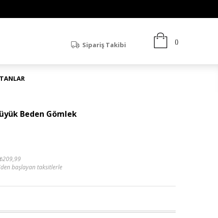
Sipariş Takibi
ATANLAR
 Büyük Beden Gömlek
₺209,99
'den başlayan taksitlerle