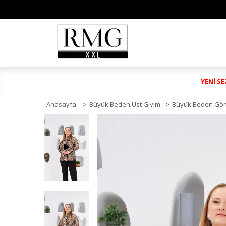
YENİ S
Anasayfa
>
Büyük Beden Üst Giyim
>
Büyük Beden Gö