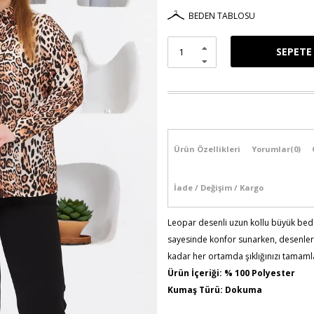
BEDEN TABLOSU
Ürün Özellikleri
Yorumlar
(0)
İade / Değişim / Kargo
Leopar desenli uzun kollu büyük beden
sayesinde konfor sunarken, desenler
kadar her ortamda şıklığınızı tamaml
Ürün İçeriği: % 100 Polyester
Kumaş Türü: Dokuma
Model Bilgileri: Boy:1,78 - Göğüs: