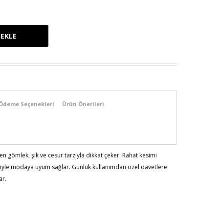
Ödeme Seçenekleri
Ürün Önerileri
 gömlek, şık ve cesur tarzıyla dikkat çeker. Rahat kesimi
iyle modaya uyum sağlar. Günlük kullanımdan özel davetlere
ar.
103 - Bel:89 - Basen:110