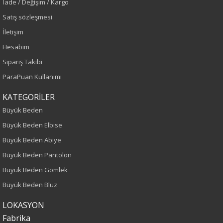
İade / Değişim / Kargo
Haki
Satış sözleşmesi
Sezon
İletişim
Hesabım
İlkbahar-Yaz
Sipariş Takibi
Yaş Grubu
ParaPuan Kullanımı
Yetişkin
KATEGORİLER
Büyük Beden
Kalıp
Büyük Beden Elbise
Büyük Beden Abiye
Büyük Beden
Büyük Beden Pantolon
Boy
Büyük Beden Gömlek
Büyük Beden Bluz
75
LOKASYON
Kumaş Tipi
Fabrika