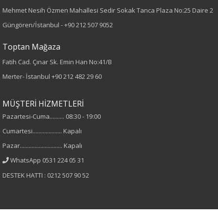
Dokuma
Mehmet Nesih Özmen Mahallesi Sedir Sokak Tanca Plaza No:25 Daire 2
Güngören/İstanbul -
+90 212 507 9052
Desen
Toptan Mağaza
Desenli
Fatih Cad. Çınar Sk. Emin Han No:41/B
Merter- İstanbul
+90 212 482 29 60
Kumaş
%100 Viskon
MÜŞTERİ HİZMETLERİ
Pazartesi-Cuma.......... 08:30 - 19:00
Yaka Tipi
Cumartesi.................... Kapalı
Hakim Yaka
Pazar............................. Kapalı
WhatsApp 0531 224 05 31
Cinsiyet
DESTEK HATTI : 0212 507 90 52
Kadın
Kol Tipi