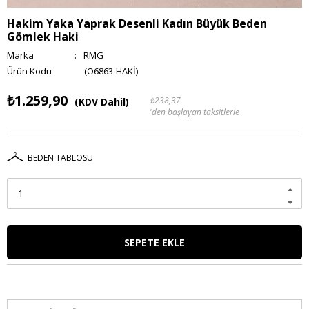
Hakim Yaka Yaprak Desenli Kadın Büyük Beden
Gömlek Haki
Marka
:
RMG
(O6863-HAKİ)
₺1.259,90
₺238,37
(KDV Dahil)
'den başlayan taksitlerle
BEDEN TABLOSU