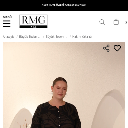
1500 TL VE ÜZERİ KARGO BEDAVA!
Menü
Anasayfa
Büyük Beden Üst Giyim
Büyük Beden Gömlek
Hakim Yaka Yaprak Desenli Kadın Büyük Beden Gömlek Haki