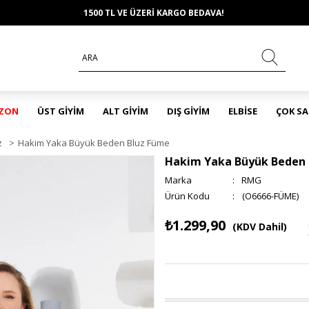
1500 TL VE ÜZERİ KARGO BEDAVA!
EZON
ÜST GİYİM
ALT GİYİM
DIŞ GİYİM
ELBİSE
ÇOK S
z
>
Hakim Yaka Büyük Beden Bluz Füme
Hakim Yaka Büyük Beden 
Marka
:
RMG
(O6666-FÜME)
₺1.299,90
(KDV Dahil)