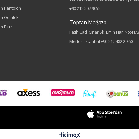
n Pantolon
+90 212 507 9052
en Gömlek
Toptan Mağaza
n Bluz
Fatih Cad. Çınar Sk. Emin Han No:41/
Merter- İstanbul
+90 212 482 29 60
Renk
Füme