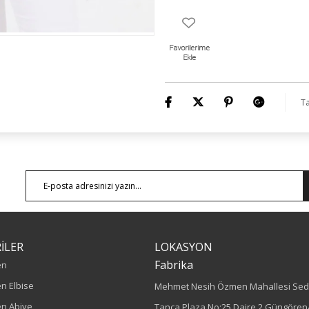
Ürün Boyu: 78 cm
Ta
İLER
LOKASYON
Fabrika
en
n Elbise
Mehmet Nesih Özmen Mahallesi Sed
n Abiye
Tanca Plaza No:25 Daire 2 Güngören/