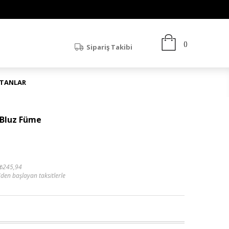
Sipariş Takibi
ATANLAR
Bluz Füme
₺245,94
'den başlayan taksitlerle