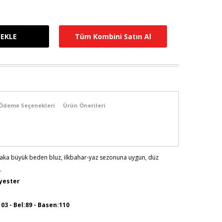
Tüm Kombini Satın Al
Ödeme Seçenekleri
Ürün Önerileri
aka büyük beden bluz, ilkbahar-yaz sezonuna uygun, düz
.
lyester
103 - Bel:89 - Basen:110