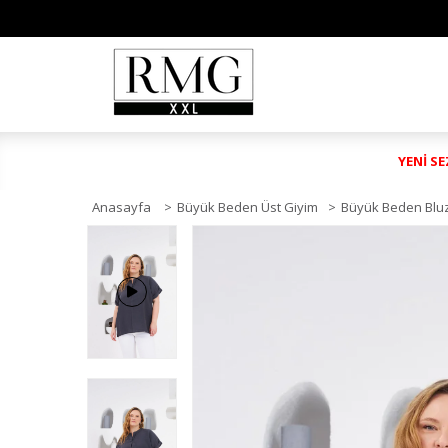
YENİ S
Anasayfa
>
Büyük Beden Üst Giyim
>
Büyük Beden Blu