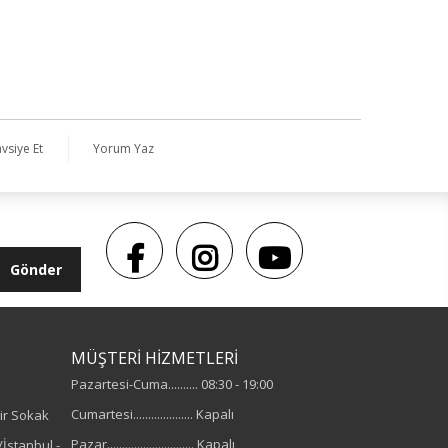
vsiye Et
Yorum Yaz
Gönder
MÜŞTERİ HİZMETLERİ
Pazartesi-Cuma.......... 08:30 - 19:00
Cumartesi.................... Kapalı
ir Sokak
Pazar............................. Kapalı
İstanbul -