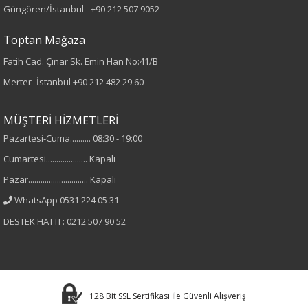
Dokuma
Güngören/İstanbul -
+90 212 507 9052
Toptan Mağaza
Desen
Fatih Cad. Çınar Sk. Emin Han No:41/B
Düz
Merter- İstanbul
+90 212 482 29 60
Kumaş
MÜŞTERİ HİZMETLERİ
%55 Liyosel
Pazartesi-Cuma.......... 08:30 - 19:00
%12 Spx
Cumartesi.................... Kapalı
%33 Polyester
Pazar............................. Kapalı
WhatsApp 0531 224 05 31
Yaka Tipi
DESTEK HATTI : 0212 507 90 52
Gömlek Yaka
Cinsiyet
128 Bit SSL Sertifikası İle Güvenli Alışveriş
Kadın