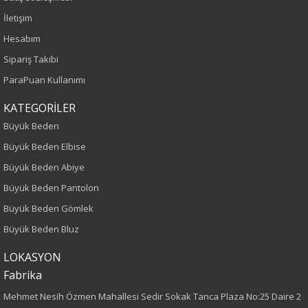
Yetişkin
İletişim
Bel
Hesabım
Sipariş Takibi
Normal Bel
ParaPuan Kullanımı
Kalıp
KATEGORİLER
Büyük Beden
Büyük Beden
Büyük Beden Elbise
Boy
Büyük Beden Abiye
Büyük Beden Pantolon
100
Büyük Beden Gömlek
Paça Tipi
Büyük Beden Bluz
Geniş Paça
LOKASYON
Fabrika
Kumaş Tipi
Mehmet Nesih Özmen Mahallesi Sedir Sokak Tanca Plaza No:25 Daire 2