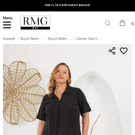
1500 TL VE ÜZERİ KARGO BEDAVA!
Menü
Anasayfa
Büyük Beden Üst Giyim
Büyük Beden Takım
Gömlek Yaka Kısa Kol Büyük Beden Alt Üst Takım Siyah