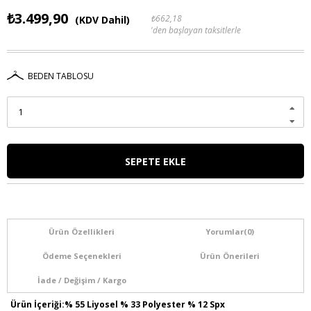
₺3.499,90
₺662,18
(KDV Dahil)
'den başlayan taksitlerle
BEDEN TABLOSU
Ürün Özellikleri
Yorumlar
(0)
Ödeme Seçenekleri
Ürün Önerileri
İade / Değişim / Kargo
Ürün İçeriği:% 55 Liyosel % 33 Polyester % 12 Spx