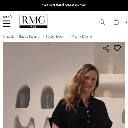
1500 TL VE ÜZERİ KARGO BEDAVA!
Menü
Anasayfa
Büyük Beden Üst Giyim
Büyük Beden Bluz
Fiyonk Düğme Detaylı Büyük Beden Bluz Siyah