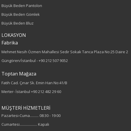
Büyük Beden
Büyük Beden Pantolon
Büyük Beden Gömlek
Boy
Büyük Beden Bluz
80
LOKASYON
Fabrika
Kumaş Tipi
Mehmet Nesih Özmen Mahallesi Sedir Sokak Tanca Plaza No:25 Daire 2
Dokuma
Güngören/İstanbul -
+90 212 507 9052
Desen
Toptan Mağaza
Fatih Cad. Çınar Sk. Emin Han No:41/B
Düz
Merter- İstanbul
+90 212 482 29 60
Kumaş
MÜŞTERİ HİZMETLERİ
%100 Polyester
Pazartesi-Cuma.......... 08:30 - 19:00
Cumartesi.................... Kapalı
Yaka Tipi