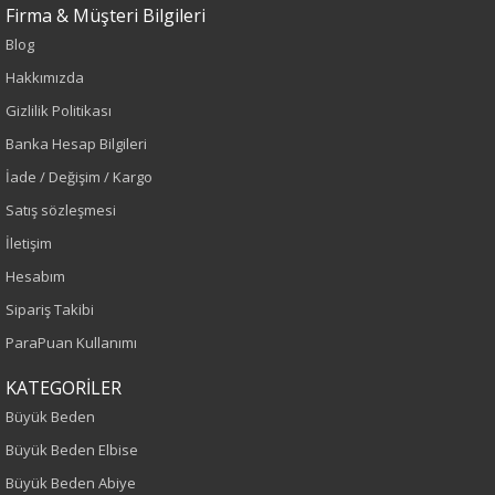
Firma & Müşteri Bilgileri
Blog
Hakkımızda
Gizlilik Politikası
Banka Hesap Bilgileri
Renk
İade / Değişim / Kargo
Siyah
Satış sözleşmesi
İletişim
Sezon
Hesabım
İlkbahar-Yaz
Sipariş Takibi
ParaPuan Kullanımı
Yaş Grubu
KATEGORİLER
Yetişkin
Büyük Beden
Büyük Beden Elbise
Kalıp
Büyük Beden Abiye