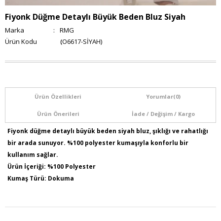
Fiyonk Düğme Detaylı Büyük Beden Bluz Siyah
Marka
:
RMG
(O6617-SİYAH)
Ürün Özellikleri
Yorumlar
(0)
Ürün Önerileri
İade / Değişim / Kargo
Fiyonk düğme detaylı büyük beden siyah bluz, şıklığı ve rahatlığı
bir arada sunuyor. %100 polyester kumaşıyla konforlu bir
kullanım sağlar.
Ürün İçeriği: %100 Polyester
Kumaş Türü: Dokuma
Model Bilgileri: Boy:1,78 - Göğüs:103 - Bel:89 - Basen:110
Numune Bedeni : 44
Ürün Boyu: 80 cm