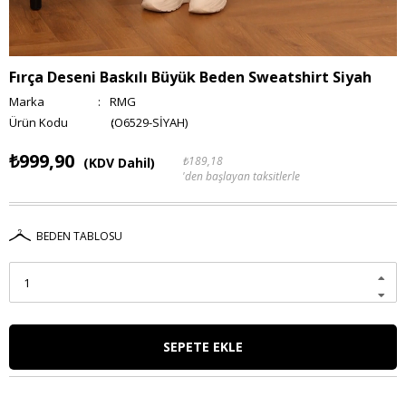
Fırça Deseni Baskılı Büyük Beden Sweatshirt Siyah
Marka
:
RMG
(O6529-SİYAH)
₺999,90
₺189,18
(KDV Dahil)
'den başlayan taksitlerle
BEDEN TABLOSU