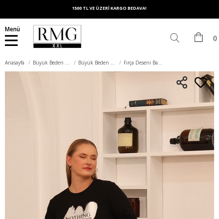
1500 TL VE ÜZERİ KARGO BEDAVA!
Menü
Anasayfa
Büyük Beden Üst Giyim
Büyük Beden Sweatshirt
Fırça Deseni Baskılı Büyük Beden Sweatshirt Siyah