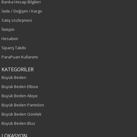
Banka Hesap Bilgileri
İade / Değişim / Kargo
Sezon : KIŞLIK
Satış sözleşmesi
Renk
İletişim
Hesabım
Siyah
Sipariş Takibi
Sezon
ParaPuan Kullanımı
KATEGORİLER
Sonbahar-Kış
Büyük Beden
Yaş Grubu
Büyük Beden Elbise
Büyük Beden Abiye
Yetişkin
Büyük Beden Pantolon
Kalıp
Büyük Beden Gömlek
Büyük Beden Bluz
Büyük Beden
LOKASYON