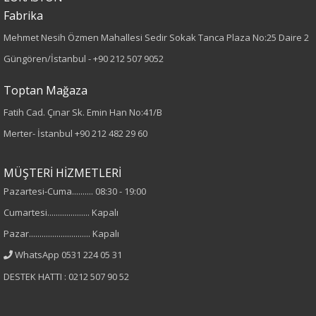
Boy
Fabrika
Mehmet Nesih Özmen Mahallesi Sedir Sokak Tanca Plaza No:25 Daire 2
75
Güngören/İstanbul -
+90 212 507 9052
Kumaş Tipi
Toptan Mağaza
Örme
Fatih Cad. Çınar Sk. Emin Han No:41/B
Merter- İstanbul
+90 212 482 29 60
Desen
Baskılı
MÜŞTERİ HİZMETLERİ
Pazartesi-Cuma.......... 08:30 - 19:00
Kumaş
Cumartesi.................... Kapalı
Pazar............................. Kapalı
%95 Pamuk
%5 Elastan
WhatsApp 0531 224 05 31
DESTEK HATTI : 0212 507 90 52
Yaka Tipi