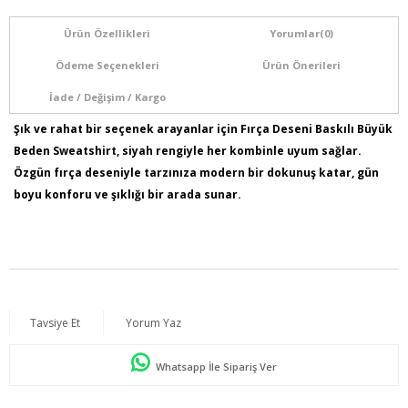
Ürün Özellikleri
Yorumlar
(0)
Ödeme Seçenekleri
Ürün Önerileri
İade / Değişim / Kargo
Şık ve rahat bir seçenek arayanlar için Fırça Deseni Baskılı Büyük
Beden Sweatshirt, siyah rengiyle her kombinle uyum sağlar.
Özgün fırça deseniyle tarzınıza modern bir dokunuş katar, gün
boyu konforu ve şıklığı bir arada sunar.
Ürün İçeriği: %95 Pamuk %5 Elastan
Kumaş Türü: Örme
Model Bilgileri: Boy:1,78 - Göğüs:103 - Bel:89 - Basen:110
Numune Bedeni : 44
Tavsiye Et
Yorum Yaz
Ürün Boyu: 75 cm
Whatsapp İle Sipariş Ver