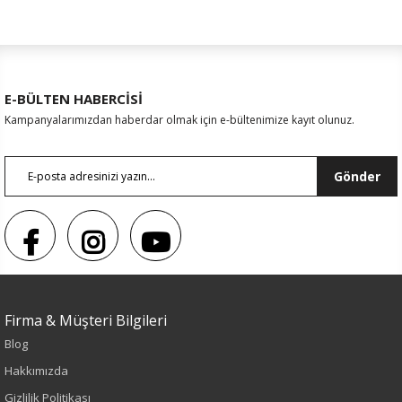
E-BÜLTEN HABERCİSİ
Kampanyalarımızdan haberdar olmak için e-bültenimize kayıt olunuz.
Gönder
Firma & Müşteri Bilgileri
Blog
Hakkımızda
Sezon : KIŞLIK
Gizlilik Politikası