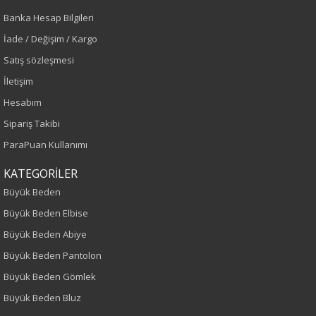
Renk
Banka Hesap Bilgileri
İade / Değişim / Kargo
Mor
Satış sözleşmesi
Sezon
İletişim
Hesabım
Sonbahar-Kış
Sipariş Takibi
Yaş Grubu
ParaPuan Kullanımı
Yetişkin
KATEGORİLER
Büyük Beden
Kalıp
Büyük Beden Elbise
Büyük Beden Abiye
Büyük Beden
Büyük Beden Pantolon
Boy
Büyük Beden Gömlek
Büyük Beden Bluz
75