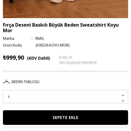
Fırça Deseni Baskılı Büyük Beden Sweatshirt Koyu
Mor
Marka
:
RMG
(O6529-KOYU MOR)
₺999,90
₺189,18
(KDV Dahil)
'den başlayan taksitlerle
BEDEN TABLOSU