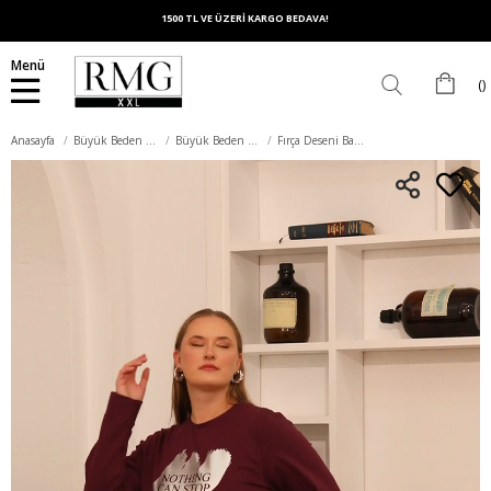
1500 TL VE ÜZERİ KARGO BEDAVA!
Menü
Anasayfa
Büyük Beden Üst Giyim
Büyük Beden Sweatshirt
Fırça Deseni Baskılı Büyük Beden Sweatshirt Koyu Mor