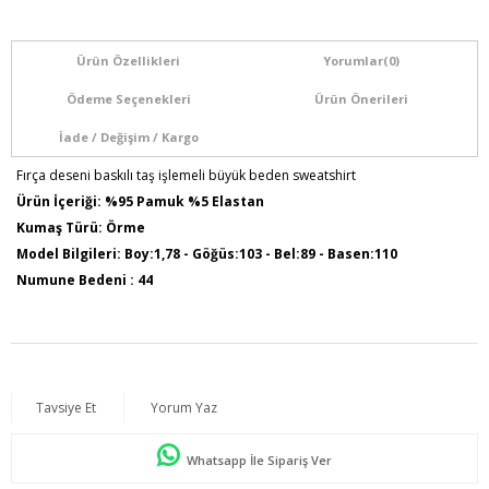
Ürün Özellikleri
Yorumlar
(0)
Ödeme Seçenekleri
Ürün Önerileri
İade / Değişim / Kargo
Fırça deseni baskılı taş işlemeli büyük beden sweatshirt
Ürün İçeriği: %95 Pamuk %5 Elastan
Kumaş Türü: Örme
Model Bilgileri: Boy:1,78 - Göğüs:103 - Bel:89 - Basen:110
Numune Bedeni : 44
Ürün Boyu: 75 cm
Tavsiye Et
Yorum Yaz
Whatsapp İle Sipariş Ver