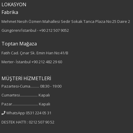
LOKASYON
Kumaş Tipi
Fabrika
Örme
Mehmet Nesih Özmen Mahallesi Sedir Sokak Tanca Plaza No:25 Daire 2
Güngören/İstanbul -
+90 212 507 9052
Desen
Toptan Mağaza
Baskılı
Fatih Cad. Çınar Sk. Emin Han No:41/B
Merter- İstanbul
+90 212 482 29 60
Kumaş
%95 Pamuk
MÜŞTERİ HİZMETLERİ
%5 Elastan
Pazartesi-Cuma.......... 08:30 - 19:00
Cumartesi.................... Kapalı
Yaka Tipi
Pazar............................. Kapalı
Bisiklet Yaka
WhatsApp 0531 224 05 31
DESTEK HATTI : 0212 507 90 52
Cinsiyet