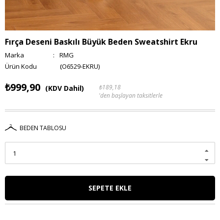
Fırça Deseni Baskılı Büyük Beden Sweatshirt Ekru
Marka
:
RMG
(O6529-EKRU)
₺999,90
₺189,18
(KDV Dahil)
'den başlayan taksitlerle
BEDEN TABLOSU