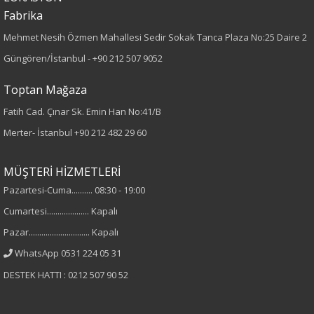
Kumaş Tipi
Fabrika
Örme
Mehmet Nesih Özmen Mahallesi Sedir Sokak Tanca Plaza No:25 Daire 2
Güngören/İstanbul -
+90 212 507 9052
Desen
Toptan Mağaza
Baskılı
Fatih Cad. Çınar Sk. Emin Han No:41/B
Merter- İstanbul
+90 212 482 29 60
Kumaş
%95 Pamuk
MÜŞTERİ HİZMETLERİ
%5 Elastan
Pazartesi-Cuma.......... 08:30 - 19:00
Cumartesi.................... Kapalı
Yaka Tipi
Pazar............................. Kapalı
Bisiklet Yaka
WhatsApp 0531 224 05 31
DESTEK HATTI : 0212 507 90 52
Cinsiyet
Kadın