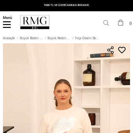
1500 TL VE ÜZERİ KARGO BEDAVA!
Menü
Anasayfa
Büyük Beden Üst Giyim
Büyük Beden Sweatshirt
Fırça Deseni Baskılı Büyük Beden Sweatshirt Ekru