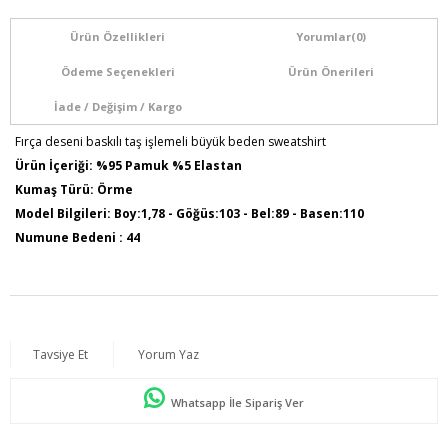
Ürün Özellikleri
Yorumlar
(0)
Ödeme Seçenekleri
Ürün Önerileri
İade / Değişim / Kargo
Fırça deseni baskılı taş işlemeli büyük beden sweatshirt
Ürün İçeriği: %95 Pamuk %5 Elastan
Kumaş Türü: Örme
Model Bilgileri: Boy:1,78 - Göğüs:103 - Bel:89 - Basen:110
Numune Bedeni : 44
Ürün Boyu: 75 cm
Tavsiye Et
Yorum Yaz
Whatsapp İle Sipariş Ver