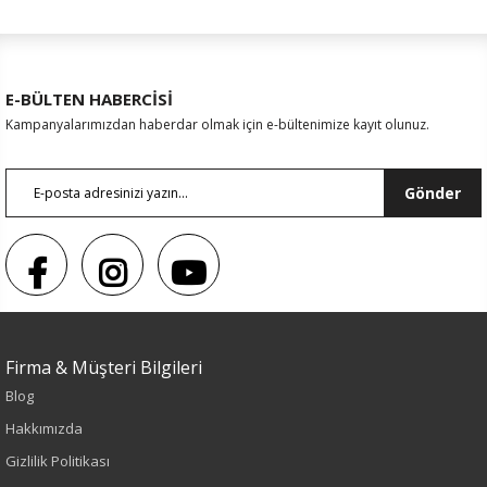
E-BÜLTEN HABERCİSİ
Kampanyalarımızdan haberdar olmak için e-bültenimize kayıt olunuz.
Gönder
Firma & Müşteri Bilgileri
Blog
Hakkımızda
Sezon : KIŞLIK
Gizlilik Politikası
Renk