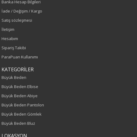
Banka Hesap Bilgileri
İade / Değişim / Kargo
Ekru
Satış sözleşmesi
Sezon
İletişim
Hesabım
Sonbahar-Kış
Sipariş Takibi
Yaş Grubu
ParaPuan Kullanımı
Yetişkin
KATEGORİLER
Büyük Beden
Kalıp
Büyük Beden Elbise
Büyük Beden Abiye
Büyük Beden
Büyük Beden Pantolon
Boy
Büyük Beden Gömlek
Büyük Beden Bluz
75
LOKASYON