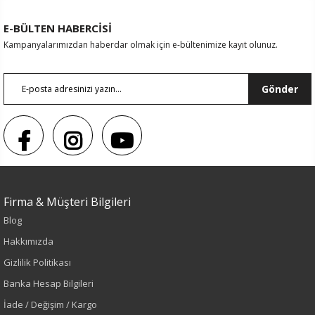
E-BÜLTEN HABERCİSİ
Kampanyalarımızdan haberdar olmak için e-bültenimize kayıt olunuz.
Gönder
Firma & Müşteri Bilgileri
Blog
Hakkımızda
Gizlilik Politikası
Banka Hesap Bilgileri
İade / Değişim / Kargo
Renk