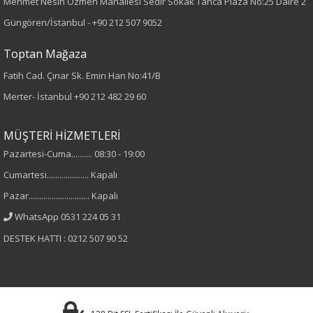
Mehmet Nesih Özmen Mahallesi Sedir Sokak Tanca Plaza No:25 Daire 2
Kumaş Tipi
Güngören/İstanbul -
+90 212 507 9052
Dokuma
Toptan Mağaza
Desen
Fatih Cad. Çınar Sk. Emin Han No:41/B
Merter- İstanbul
+90 212 482 29 60
Desenli
Kumaş
MÜŞTERİ HİZMETLERİ
Pazartesi-Cuma.......... 08:30 - 19:00
%100 Polyester
Cumartesi.................... Kapalı
Yaka Tipi
Pazar............................. Kapalı
WhatsApp 0531 224 05 31
V Yaka
DESTEK HATTI : 0212 507 90 52
Cinsiyet
Kadın