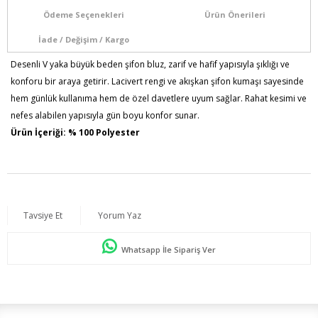
Ödeme Seçenekleri
Ürün Önerileri
İade / Değişim / Kargo
Desenli V yaka büyük beden şifon bluz, zarif ve hafif yapısıyla şıklığı ve
konforu bir araya getirir. Lacivert rengi ve akışkan şifon kumaşı sayesinde
hem günlük kullanıma hem de özel davetlere uyum sağlar. Rahat kesimi ve
nefes alabilen yapısıyla gün boyu konfor sunar.
Ürün İçeriği: % 100 Polyester
Kumaş Türü: Dokuma
Model Bilgileri: Boy:1,78 - Göğüs:103 - Bel:89 - Basen:110
Numune Bedeni : 44
Ürün Boyu : 75 Cm
Tavsiye Et
Yorum Yaz
Whatsapp İle Sipariş Ver