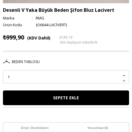
Desenli V Yaka Büyük Beden Şifon Bluz Lacivert
Marka
:
RMG
(O6644-LACİVERT)
₺999,90
₺189,18
(KDV Dahil)
'den başlayan taksitlerle
BEDEN TABLOSU
Ürün Özellikleri
Yorumlar
(0)