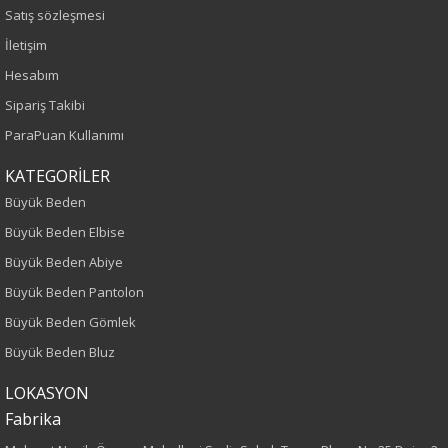
Satış sözleşmesi
Lacivert
İletişim
Hesabım
Sezon
Sipariş Takibi
İlkbahar-Yaz
ParaPuan Kullanımı
KATEGORİLER
Yaş Grubu
Büyük Beden
Yetişkin
Büyük Beden Elbise
Büyük Beden Abiye
Kalıp
Büyük Beden Pantolon
Büyük Beden
Büyük Beden Gömlek
Büyük Beden Bluz
Boy
LOKASYON
75
Fabrika