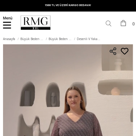
1500 TL VE ÜZERİ KARGO BEDAVA!
Menü
Anasayfa
Büyük Beden Üst Giyim
Büyük Beden Bluz
Desenli V Yaka Büyük Beden Şifon Bluz Lacivert