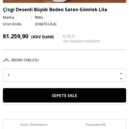
Çizgi Desenli Büyük Beden Saten Gömlek Lila
Marka
:
RMG
(O6673-LİLA)
₺1.259,90
₺238,37
(KDV Dahil)
'den başlayan taksitlerle
BEDEN TABLOSU
Ürün Özellikleri
Yorumlar
(0)