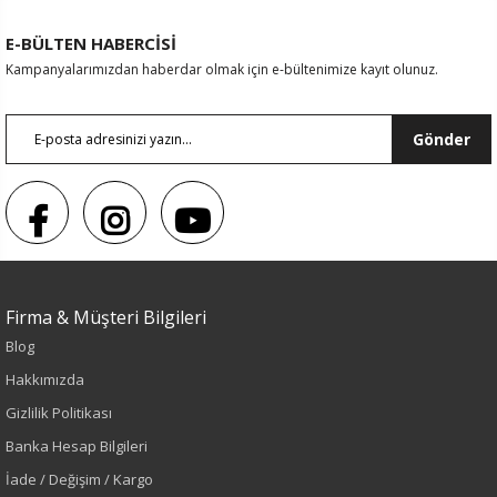
E-BÜLTEN HABERCİSİ
Kampanyalarımızdan haberdar olmak için e-bültenimize kayıt olunuz.
Gönder
Firma & Müşteri Bilgileri
Blog
Sezon : YAZLIK
Hakkımızda
Renk
Gizlilik Politikası
Banka Hesap Bilgileri
Lila
İade / Değişim / Kargo