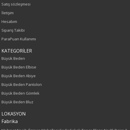
Sezon
Satış sözleşmesi
İletişim
İlkbahar-Yaz
Hesabım
Yaş Grubu
Sipariş Takibi
ParaPuan Kullanımı
Yetişkin
KATEGORİLER
Kalıp
Büyük Beden
Büyük Beden Elbise
Büyük Beden
Büyük Beden Abiye
Boy
Büyük Beden Pantolon
Büyük Beden Gömlek
75
Büyük Beden Bluz
Kumaş Tipi
LOKASYON
Fabrika
Dokuma