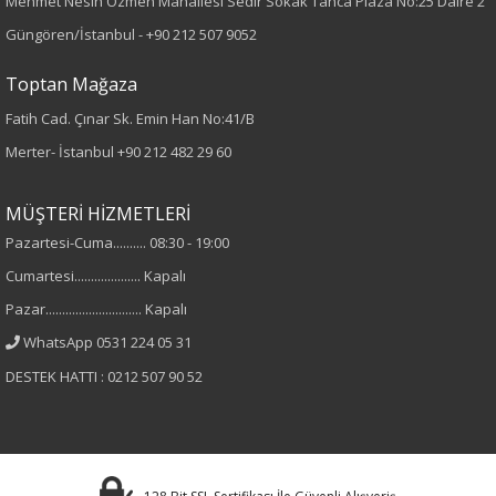
Mehmet Nesih Özmen Mahallesi Sedir Sokak Tanca Plaza No:25 Daire 2
Desen
Güngören/İstanbul -
+90 212 507 9052
Çizgili
Toptan Mağaza
Fatih Cad. Çınar Sk. Emin Han No:41/B
Kumaş
Merter- İstanbul
+90 212 482 29 60
%100 Polyester
MÜŞTERİ HİZMETLERİ
Yaka Tipi
Pazartesi-Cuma.......... 08:30 - 19:00
Cumartesi.................... Kapalı
Gömlek Yaka
Pazar............................. Kapalı
Cinsiyet
WhatsApp 0531 224 05 31
DESTEK HATTI : 0212 507 90 52
Kadın
Kol Tipi
Uzun Kol