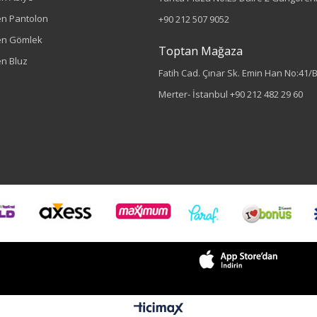
n Pantolon
+90 212 507 9052
en Gömlek
Toptan Mağaza
n Bluz
Fatih Cad. Çınar Sk. Emin Han No:41/
Merter- İstanbul
+90 212 482 29 60
Sezon : YAZLIK
Renk
Krem