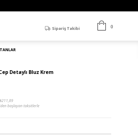
Sipariş Takibi
ATANLAR
Cep Detaylı Bluz Krem
₺211,89
'den başlayan taksitlerle