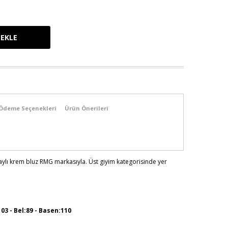
Ödeme Seçenekleri
Ürün Önerileri
taylı krem bluz RMG markasıyla. Üst giyim kategorisinde yer
103 - Bel:89 - Basen:110