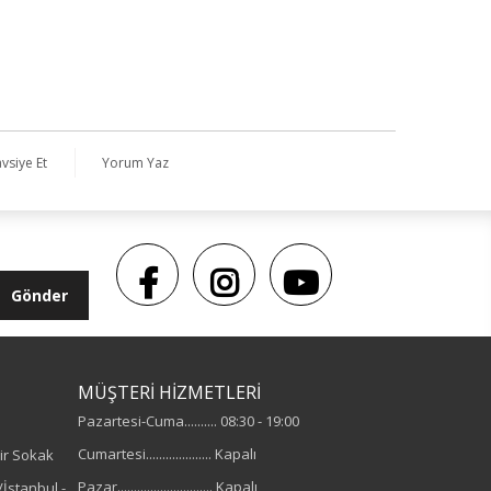
vsiye Et
Yorum Yaz
Gönder
MÜŞTERİ HİZMETLERİ
Pazartesi-Cuma.......... 08:30 - 19:00
Cumartesi.................... Kapalı
ir Sokak
Pazar............................. Kapalı
İstanbul -