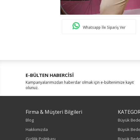
Whatsapp İle Sipariş Ver
E-BÜLTEN HABERCİSİ
Kampanyalarımızdan haberdar olmak için e-bültenimize kayıt
olunuz.
Firma & Müşteri Bilgileri
KATEGOR
Blog
Büyük Bed
Hakkımızda
Büyük Bede
Gizlilik Politikası
Büyük Bede