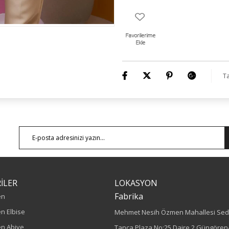
Ürün Boyu: 75 cm
Ta
İLER
LOKASYON
Fabrika
en
n Elbise
Mehmet Nesih Özmen Mahallesi Sed
n Abiye
Tanca Plaza No:25 Daire 2 Güngören/