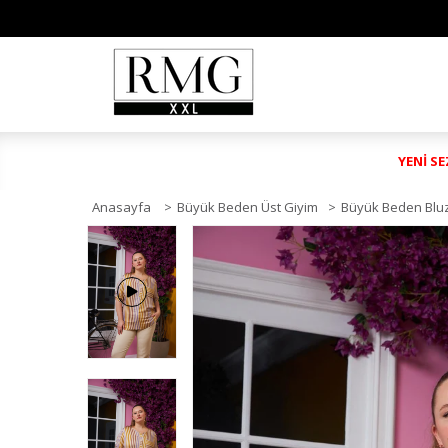
YENİ S
Anasayfa
>
Büyük Beden Üst Giyim
>
Büyük Beden Blu