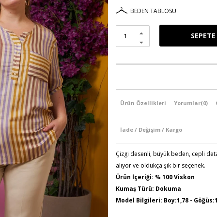
BEDEN TABLOSU
Ürün Özellikleri
Yorumlar
(0)
İade / Değişim / Kargo
Çizgi desenli, büyük beden, cepli de
alıyor ve oldukça şık bir seçenek.
Ürün İçeriği: % 100 Viskon
Kumaş Türü: Dokuma
Model Bilgileri: Boy:1,78 - Göğüs:
Numune Bedeni : 44