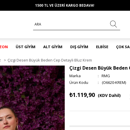
1500 TL VE ÜZERİ KARGO BEDAVA!
EZON
ÜST GİYİM
ALT GİYİM
DIŞ GİYİM
ELBİSE
ÇOK S
z
>
Çizgi Desen Büyük Beden Cep Detaylı Bluz Krem
Çizgi Desen Büyük Beden 
Marka
:
RMG
(O6620-KREM)
₺1.119,90
(KDV Dahil)