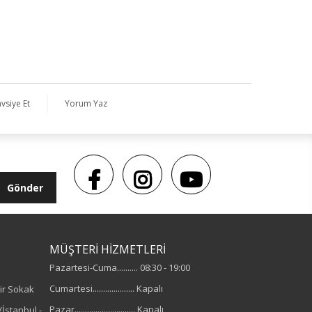
vsiye Et
Yorum Yaz
Gönder
MÜŞTERİ HİZMETLERİ
Pazartesi-Cuma.......... 08:30 - 19:00
Cumartesi.................... Kapalı
ir Sokak
Pazar............................. Kapalı
İstanbul -