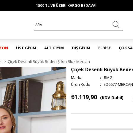
1500 TL VE ÜZERİ KARGO BEDAVA!
EZON
ÜST GİYİM
ALT GİYİM
DIŞ GİYİM
ELBİSE
ÇOK S
z
>
Çiçek Desenli Büyük Beden Şifon Bluz Mercan
Çiçek Desenli Büyük Bede
Marka
:
RMG
(O6677-MERCAN
₺1.119,90
(KDV Dahil)