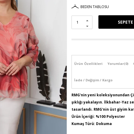
BEDEN TABLOSU
Ürün Özellikleri
Yorumlar
(0)
İade / Değişim / Kargo
RMG'nin yeni koleksiyonundan Çi
şıklığı yakalayın. İlkbahar-Yaz 
tasarlandı. RMG'nin üst giyim k
Ürün İçeriği: %100 Polyester
Kumaş Türü: Dokuma
Model Bilgileri: Boy:1,78 - Göğüs: