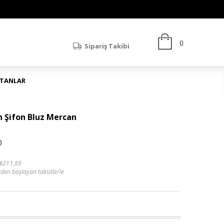
Sipariş Takibi
ATANLAR
n Şifon Bluz Mercan
)
₺211,89
'den başlayan taksitlerle