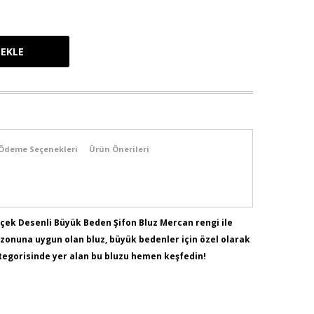
Ödeme Seçenekleri
Ürün Önerileri
çek Desenli Büyük Beden Şifon Bluz Mercan rengi ile
sezonuna uygun olan bluz, büyük bedenler için özel olarak
ategorisinde yer alan bu bluzu hemen keşfedin!
103 - Bel:89 - Basen:110