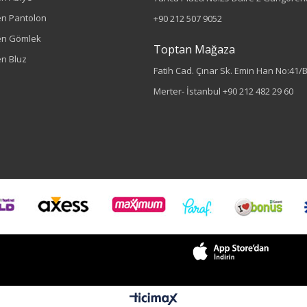
n Pantolon
+90 212 507 9052
en Gömlek
Toptan Mağaza
n Bluz
Fatih Cad. Çınar Sk. Emin Han No:41/
Merter- İstanbul
+90 212 482 29 60
Sezon : YAZLIK
Renk