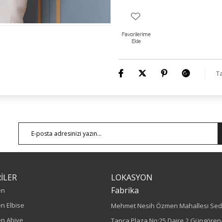
Numune Bedeni : 44
Ürün Boyu: 70 cm
Ta
İLER
LOKASYON
Fabrika
en
n Elbise
Mehmet Nesih Özmen Mahallesi Sed
n Abiye
Tanca Plaza No:25 Daire 2 Güngören/