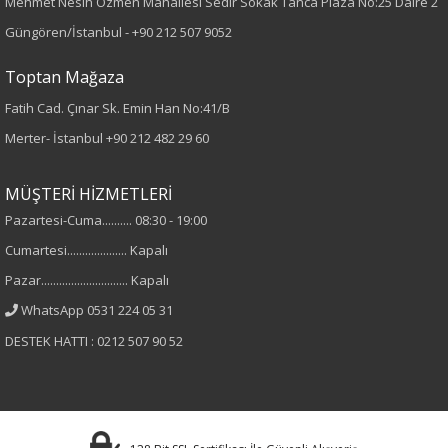
Dokuma
Mehmet Nesih Özmen Mahallesi Sedir Sokak Tanca Plaza No:25 Daire 2
Güngören/İstanbul -
+90 212 507 9052
Desen
Toptan Mağaza
Çiçekli
Fatih Cad. Çınar Sk. Emin Han No:41/B
Merter- İstanbul
+90 212 482 29 60
Kumaş
%60 Pamuk
MÜŞTERİ HİZMETLERİ
%40 Polyester
Pazartesi-Cuma.......... 08:30 - 19:00
Cumartesi.................... Kapalı
Yaka Tipi
Pazar............................. Kapalı
Hakim Yaka
WhatsApp 0531 224 05 31
DESTEK HATTI : 0212 507 90 52
Cinsiyet
Kadın
Kol Tipi