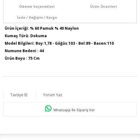
Ödeme Seçenekleri
Ürün Önerileri
İade / Değişim / Kargo
Ürün İçeriği: % 60 Pamuk % 40 Naylon
Kumaş Türü: Dokuma
Model Bilgileri: Boy:1,78 - Göğüs:103 - Bel:89 - Basen:110
Numune Bedeni : 44
Ürün Boyu : 75 Cm
Sezon İlkbahar / Yaz
Tavsiye Et
Yorum Yaz
Whatsapp İle Sipariş Ver