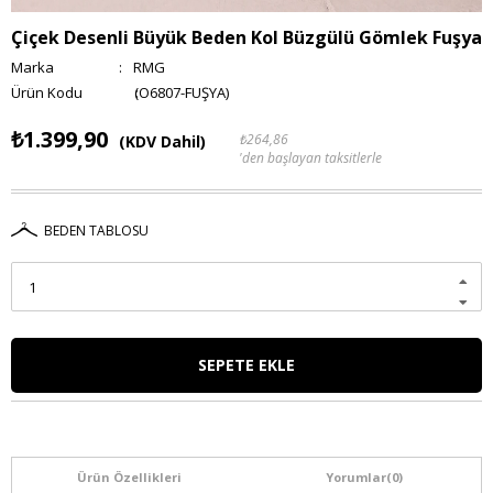
Çiçek Desenli Büyük Beden Kol Büzgülü Gömlek Fuşya
Marka
:
RMG
(O6807-FUŞYA)
₺1.399,90
₺264,86
(KDV Dahil)
'den başlayan taksitlerle
BEDEN TABLOSU
Ürün Özellikleri
Yorumlar
(0)