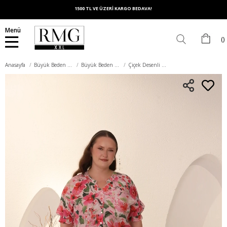
1500 TL VE ÜZERİ KARGO BEDAVA!
Menü
Anasayfa
Büyük Beden Üst Giyim
Büyük Beden Gömlek
Çiçek Desenli Büyük Beden Kol Büzgülü Gömlek Fuşya