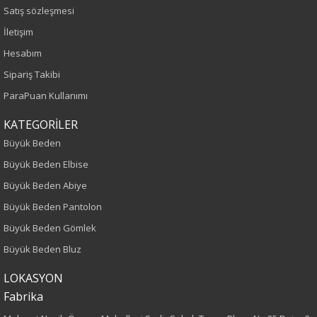
Satış sözleşmesi
Sezon
İletişim
Hesabım
Sonbahar-Kış
Sipariş Takibi
Yaş Grubu
ParaPuan Kullanımı
Yetişkin
KATEGORİLER
Büyük Beden
Kalıp
Büyük Beden Elbise
Büyük Beden Abiye
Büyük Beden
Büyük Beden Pantolon
Boy
Büyük Beden Gömlek
Büyük Beden Bluz
75
LOKASYON
Kumaş Tipi
Fabrika