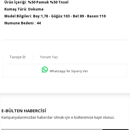
Ürün İçeriği: %50 Pamuk %50 Tnsel
Kumaş Türü: Dokuma
Model Bilgileri: Boy:1,78 - Göğüs:103 - Bel:89 - Basen:110
Numune Bedeni : 44
Ürün Boyu: 75 cm
Tavsiye Et
Yorum Yaz
Whatsapp İle Sipariş Ver
E-BÜLTEN HABERCİSİ
Kampanyalarımızdan haberdar olmak için e-bültenimize kayıt olunuz.