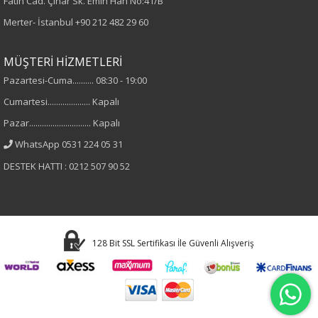
Fatih Cad. Çınar Sk. Emin Han No:41/B
Merter- İstanbul
+90 212 482 29 60
Kumaş
%50 Pamuk
MÜŞTERİ HİZMETLERİ
%50 Tensel
Pazartesi-Cuma.......... 08:30 - 19:00
Cumartesi.................... Kapalı
Yaka Tipi
Pazar............................. Kapalı
Gömlek Yaka
WhatsApp 0531 224 05 31
DESTEK HATTI : 0212 507 90 52
Cinsiyet
Kadın
Kol Tipi
128 Bit SSL Sertifikası İle Güvenli Alışveriş
Uzun Kol
Astar Durumu