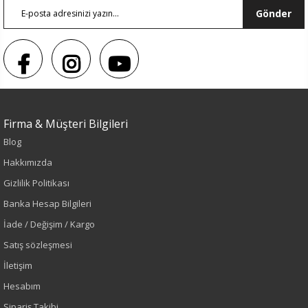
Gönder
Firma & Müşteri Bilgileri
Blog
Hakkımızda
Sezon : KIŞLIK
Gizlilik Politikası
Renk
Banka Hesap Bilgileri
İade / Değişim / Kargo
Kırmızı
Satış sözleşmesi
Sezon
İletişim
Hesabım
Sonbahar-Kış
Sipariş Takibi