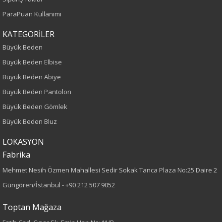
Yaş Grubu
ParaPuan Kullanımı
Yetişkin
KATEGORİLER
Büyük Beden
Kalıp
Büyük Beden Elbise
Büyük Beden Abiye
Büyük Beden
Büyük Beden Pantolon
Boy
Büyük Beden Gömlek
Büyük Beden Bluz
75
LOKASYON
Kumaş Tipi
Fabrika
Dokuma
Mehmet Nesih Özmen Mahallesi Sedir Sokak Tanca Plaza No:25 Daire 2
Güngören/İstanbul -
+90 212 507 9052
Desen
Toptan Mağaza
Çizgili