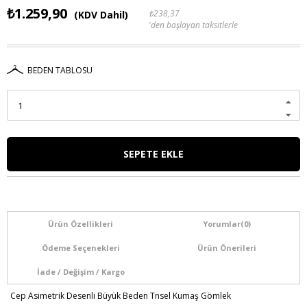
₺1.259,90
₺238,37
(KDV Dahil)
'den başlayan taksitlerle
BEDEN TABLOSU
Ürün Özellikleri
Yorumlar
(0)
Ödeme Seçenekleri
Ürün Önerileri
İade / Değişim / Kargo
Cep Asimetrik Desenli Büyük Beden Tnsel Kumaş Gömlek