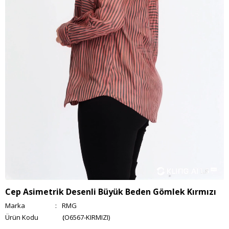
Cep Asimetrik Desenli Büyük Beden Gömlek Kırmızı
Marka
:
RMG
(O6567-KIRMIZI)