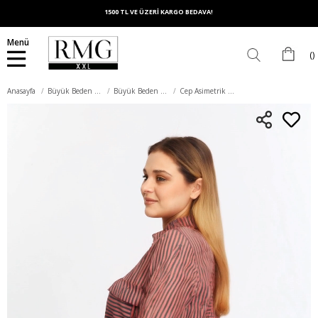
1500 TL VE ÜZERİ KARGO BEDAVA!
Menü
Anasayfa
Büyük Beden Üst Giyim
Büyük Beden Gömlek
Cep Asimetrik Desenli Büyük Beden Gömlek Kırmızı