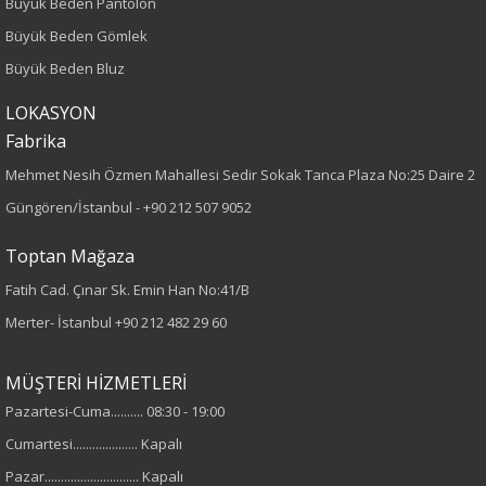
Büyük Beden Pantolon
Boy
Büyük Beden Gömlek
Büyük Beden Bluz
75
LOKASYON
Kumaş Tipi
Fabrika
Örme
Mehmet Nesih Özmen Mahallesi Sedir Sokak Tanca Plaza No:25 Daire 2
Güngören/İstanbul -
+90 212 507 9052
Desen
Toptan Mağaza
Düz
Fatih Cad. Çınar Sk. Emin Han No:41/B
Merter- İstanbul
+90 212 482 29 60
Kumaş
%95 Polyester
MÜŞTERİ HİZMETLERİ
%5 Elastan
Pazartesi-Cuma.......... 08:30 - 19:00
Cumartesi.................... Kapalı
Yaka Tipi
Pazar............................. Kapalı