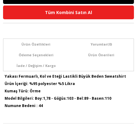
Tüm Kombini Satın Al
Ürün Özellikleri
Yorumlar
(0)
Ödeme Seçenekleri
Ürün Önerileri
İade / Değişim / Kargo
Yakası Fermuarlı, Kol ve Eteği Lastikli Büyük Beden Sweatshirt
Ürün İçeriği: %95 polyester %5 Likra
Kumaş Türü: Örme
Model Bilgileri: Boy:1,78 - Göğüs:103 - Bel:89 - Basen:110
Numune Bedeni : 44
Ürün Boyu: 75 cm