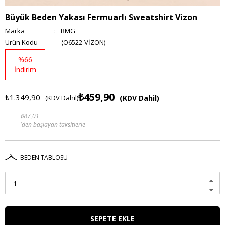
Büyük Beden Yakası Fermuarlı Sweatshirt Vizon
Marka
:
RMG
(O6522-VİZON)
%
66
İndirim
₺459,90
₺1.349,90
(KDV Dahil)
(KDV Dahil)
₺87,01
'den başlayan taksitlerle
BEDEN TABLOSU