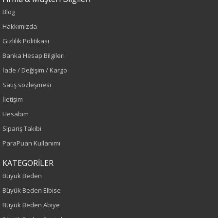
Blog
Hakkımızda
Sezon : KIŞLIK
Gizlilik Politikası
Renk
Banka Hesap Bilgileri
İade / Değişim / Kargo
Vizon
Satış sözleşmesi
Sezon
İletişim
Hesabım
Sonbahar-Kış
Sipariş Takibi
Yaş Grubu
ParaPuan Kullanımı
Yetişkin
KATEGORİLER
Büyük Beden
Kalıp
Büyük Beden Elbise
Büyük Beden Abiye
Büyük Beden