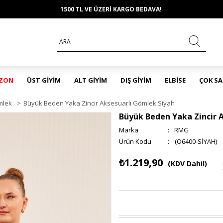
1500 TL VE ÜZERİ KARGO BEDAVA!
EZON
ÜST GİYİM
ALT GİYİM
DIŞ GİYİM
ELBİSE
ÇOK S
mlek
>
Büyük Beden Yaka Zincir Aksesuarlı Gömlek Siyah
Büyük Beden Yaka Zincir 
Marka
:
RMG
(O6400-SİYAH)
₺1.219,90
(KDV Dahil)