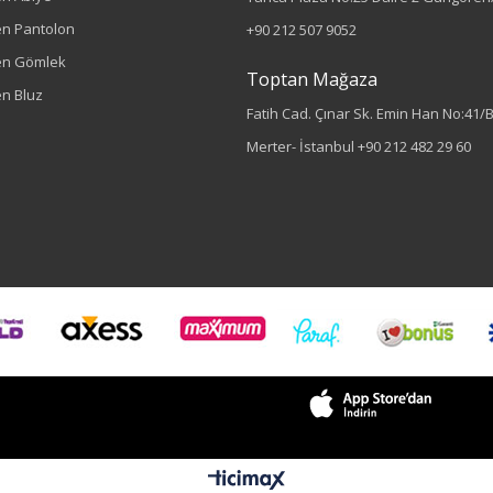
n Pantolon
+90 212 507 9052
en Gömlek
Toptan Mağaza
n Bluz
Fatih Cad. Çınar Sk. Emin Han No:41/
Merter- İstanbul
+90 212 482 29 60
Sezon : KIŞLIK
Renk
Siyah