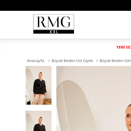
YENİ S
Anasayfa
>
Büyük Beden Üst Giyim
>
Büyük Beden Gö