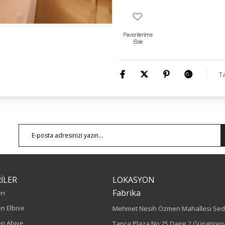
Ürün Boyu: 75 cm
Ta
İLER
LOKASYON
Fabrika
en
n Elbise
Mehmet Nesih Özmen Mahallesi Sed
n Abiye
Tanca Plaza No:25 Daire 2 Güngören/