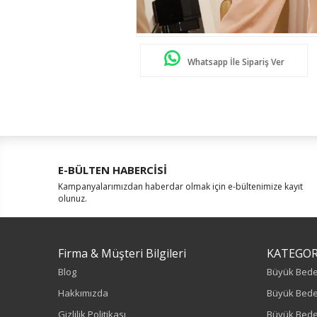
Whatsapp İle Sipariş Ver
E-BÜLTEN HABERCİSİ
Kampanyalarımızdan haberdar olmak için e-bültenimize kayıt
olunuz.
Firma & Müşteri Bilgileri
KATEGOR
Blog
Büyük Bed
Hakkımızda
Büyük Bede
Gizlilik Politikası
Büyük Bede