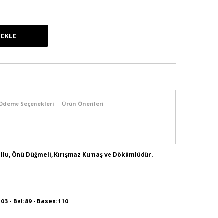
Ödeme Seçenekleri
Ürün Önerileri
Kollu, Önü Düğmeli, Kırışmaz Kumaş ve Dökümlüdür.
103 - Bel:89 - Basen:110