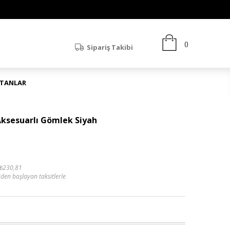
Sipariş Takibi
ATANLAR
Aksesuarlı Gömlek Siyah
₺230,81
'den başlayan taksitlerle