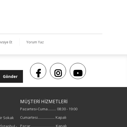
vsiye Et
Yorum Yaz
Gönder
MÜŞTERİ HİZMETLERİ
Pazartesi-Cuma.......... 08:30 - 19:00
Cumartesi.................... Kapalı
ir Sokak
Pazar............................. Kapalı
İstanbul -