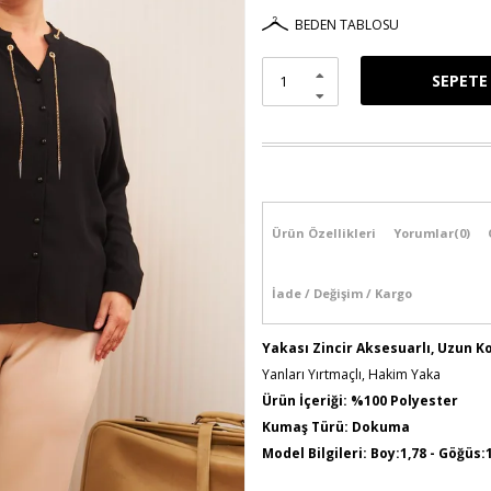
BEDEN TABLOSU
Ürün Özellikleri
Yorumlar
(0)
İade / Değişim / Kargo
Yakası Zincir Aksesuarlı, Uzun 
Yanları Yırtmaçlı, Hakim Yaka
Ürün İçeriği: %100 Polyester
Kumaş Türü: Dokuma
Model Bilgileri: Boy:1,78 - Göğüs:
Numune Bedeni : 44