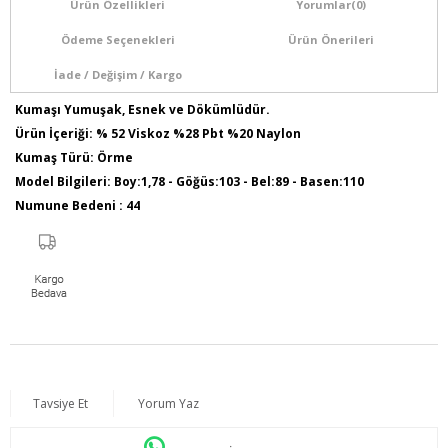
Ürün Özellikleri
Yorumlar
(0)
Ödeme Seçenekleri
Ürün Önerileri
İade / Değişim / Kargo
Kumaşı Yumuşak, Esnek ve Dökümlüdür.
Ürün İçeriği: % 52 Viskoz %28 Pbt %20 Naylon
Kumaş Türü: Örme
Model Bilgileri: Boy:1,78 - Göğüs:103 - Bel:89 - Basen:110
Numune Bedeni : 44
Ürün Boyu: 75 cm
Tavsiye Et
Yorum Yaz