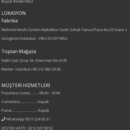
Büyük Beden Bluz
LOKASYON
Örme
Fabrika
Desen
Mehmet Nesih Özmen Mahallesi Sedir Sokak Tanca Plaza No:25 Daire 2
Güngören/İstanbul -
+90 212 507 9052
Düz
Baskılı
Toptan Mağaza
Kumaş
Fatih Cad. Çınar Sk. Emin Han No:41/B
Merter- İstanbul
+90 212 482 29 60
%52 Viskon
%28 Pbt
MÜŞTERİ HİZMETLERİ
%20 Nylon
Pazartesi-Cuma.......... 08:30 - 19:00
Cumartesi.................... Kapalı
Yaka Tipi
Pazar............................. Kapalı
V Yaka
WhatsApp 0531 224 05 31
DESTEK HATTI : 0212 507 90 52
Cinsiyet