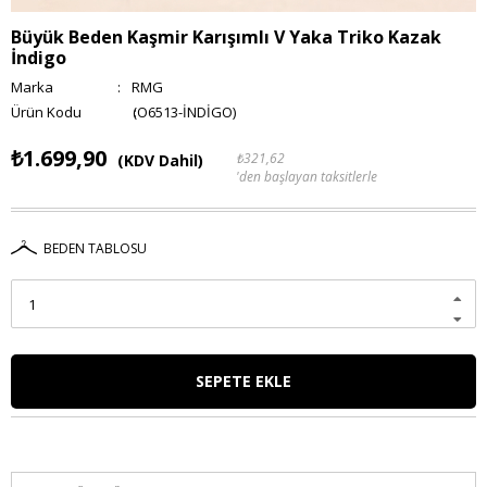
Büyük Beden Kaşmir Karışımlı V Yaka Triko Kazak
İndigo
Marka
:
RMG
(O6513-İNDİGO)
₺1.699,90
₺321,62
(KDV Dahil)
'den başlayan taksitlerle
BEDEN TABLOSU