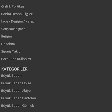
Gizlilik Politikası
Ekru
Banka Hesap Bilgileri
Sezon
İade / Değişim / Kargo
Satış sözleşmesi
Sonbahar-Kış
İletişim
Yaş Grubu
Hesabım
Sipariş Takibi
Yetişkin
ParaPuan Kullanımı
Kalıp
KATEGORİLER
Büyük Beden
Büyük Beden
Büyük Beden Elbise
Boy
Büyük Beden Abiye
Büyük Beden Pantolon
75
Büyük Beden Gömlek
Kumaş Tipi