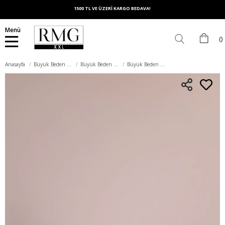
1500 TL VE ÜZERİ KARGO BEDAVA!
Menü
Anasayfa
Büyük Beden Üst Giyim
Büyük Beden Gömlek
Büyük Beden Taş Detay Gömlek Yeşil