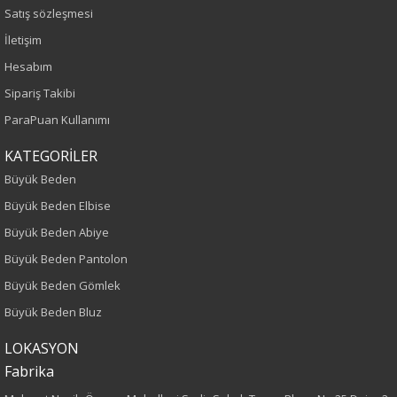
Satış sözleşmesi
İlkbahar-Yaz
İletişim
Hesabım
Yaş Grubu
Sipariş Takibi
Yetişkin
ParaPuan Kullanımı
Kalıp
KATEGORİLER
Büyük Beden
Büyük Beden
Büyük Beden Elbise
Büyük Beden Abiye
Boy
Büyük Beden Pantolon
75
Büyük Beden Gömlek
Büyük Beden Bluz
Kumaş Tipi
LOKASYON
Dokuma
Fabrika
Desen