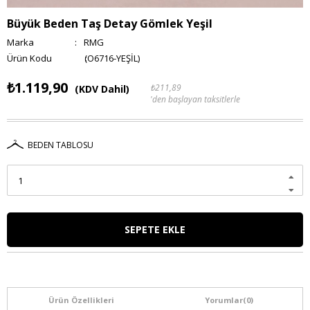
Büyük Beden Taş Detay Gömlek Yeşil
Marka
:
RMG
(O6716-YEŞİL)
₺1.119,90
₺211,89
(KDV Dahil)
'den başlayan taksitlerle
BEDEN TABLOSU
Ürün Özellikleri
Yorumlar
(0)