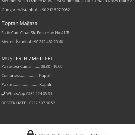
Mehmet Nesih Özmen Mahallesi Sedir Sokak Tanca Plaza No:25 Daire 2
Güngören/İstanbul -
+90 212 507 9052
Taşlı
Toptan Mağaza
Kumaş
Fatih Cad. Çınar Sk. Emin Han No:41/B
%100 Polyester
Merter- İstanbul
+90 212 482 29 60
Yaka Tipi
MÜŞTERİ HİZMETLERİ
Pazartesi-Cuma.......... 08:30 - 19:00
Gömlek Yaka
Cumartesi.................... Kapalı
Cinsiyet
Pazar............................. Kapalı
WhatsApp 0531 224 05 31
Kadın
DESTEK HATTI : 0212 507 90 52
Kol Tipi
Uzun Kol