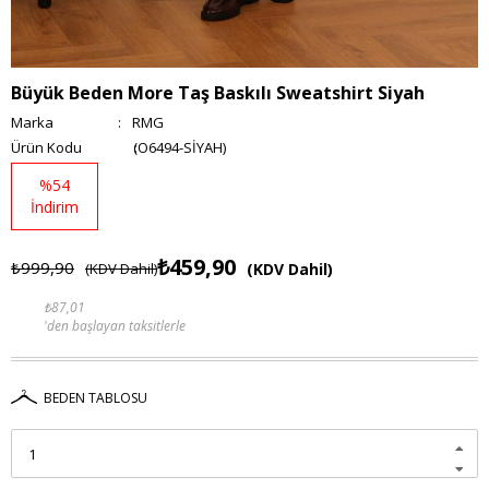
Büyük Beden More Taş Baskılı Sweatshirt Siyah
Marka
:
RMG
(O6494-SİYAH)
%
54
İndirim
₺459,90
₺999,90
(KDV Dahil)
(KDV Dahil)
₺87,01
'den başlayan taksitlerle
BEDEN TABLOSU