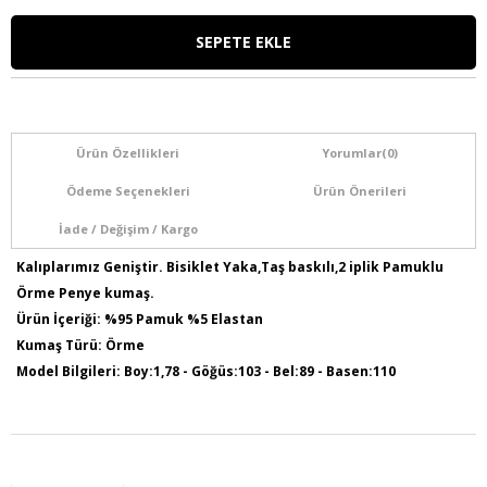
Ürün Özellikleri
Yorumlar
(0)
Ödeme Seçenekleri
Ürün Önerileri
İade / Değişim / Kargo
Kalıplarımız Geniştir. Bisiklet Yaka,Taş baskılı,2 iplik Pamuklu
Örme Penye kumaş.
Ürün İçeriği: %95 Pamuk %5 Elastan
Kumaş Türü: Örme
Model Bilgileri: Boy:1,78 - Göğüs:103 - Bel:89 - Basen:110
Numune Bedeni : 44
Ürün Boyu: 75 cm