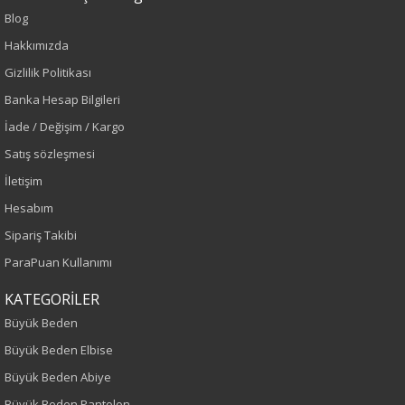
Blog
Hakkımızda
Sezon : KIŞLIK
Gizlilik Politikası
Banka Hesap Bilgileri
İade / Değişim / Kargo
Renk
Satış sözleşmesi
Siyah
İletişim
Hesabım
Sezon
Sipariş Takibi
Sonbahar-Kış
ParaPuan Kullanımı
KATEGORİLER
Yaş Grubu
Büyük Beden
Yetişkin
Büyük Beden Elbise
Büyük Beden Abiye
Kalıp
Büyük Beden Pantolon