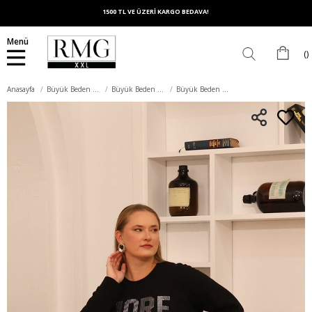
1500 TL VE ÜZERİ KARGO BEDAVA!
Menü
Anasayfa
Büyük Beden Üst Giyim
Büyük Beden Sweatshirt
Büyük Beden More Taş Baskılı Sweatshirt Siyah