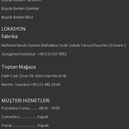
Büyük Beden
Büyük Beden Gömlek
Büyük Beden Bluz
Boy
LOKASYON
75
Fabrika
Mehmet Nesih Özmen Mahallesi Sedir Sokak Tanca Plaza No:25 Daire 2
Kumaş Tipi
Güngören/İstanbul -
+90 212 507 9052
Örme
Toptan Mağaza
Desen
Fatih Cad. Çınar Sk. Emin Han No:41/B
Merter- İstanbul
+90 212 482 29 60
Baskılı
Taşlı
MÜŞTERİ HİZMETLERİ
Cinsiyet
Pazartesi-Cuma.......... 08:30 - 19:00
Cumartesi.................... Kapalı
Kadın
Pazar............................. Kapalı