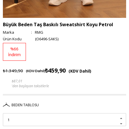
Büyük Beden Taş Baskılı Sweatshirt Koyu Petrol
Marka
:
RMG
(O6496-SAKS)
%
66
İndirim
₺459,90
₺1.349,90
(KDV Dahil)
(KDV Dahil)
₺87,01
'den başlayan taksitlerle
BEDEN TABLOSU