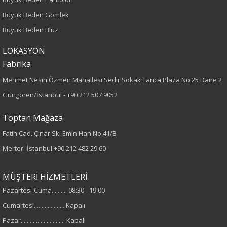
Boy
Büyük Beden Gömlek
Büyük Beden Bluz
75
LOKASYON
Kumaş Tipi
Fabrika
Örme
Mehmet Nesih Özmen Mahallesi Sedir Sokak Tanca Plaza No:25 Daire 2
Güngören/İstanbul -
+90 212 507 9052
Desen
Toptan Mağaza
Baskılı
Fatih Cad. Çınar Sk. Emin Han No:41/B
Merter- İstanbul
+90 212 482 29 60
Kumaş
%75 Pamuk
MÜŞTERİ HİZMETLERİ
%25 Polyester
Pazartesi-Cuma.......... 08:30 - 19:00
%5 Elastan
Cumartesi.................... Kapalı
Pazar............................. Kapalı
Yaka Tipi