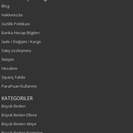
Blog
Hakkımızda
Sezon : KIŞLIK
Gizlilik Politikası
Renk
Banka Hesap Bilgileri
İade / Değişim / Kargo
Saks
Satış sözleşmesi
Sezon
İletişim
Hesabım
Sonbahar-Kış
Sipariş Takibi
Yaş Grubu
ParaPuan Kullanımı
Yetişkin
KATEGORİLER
Büyük Beden
Kalıp
Büyük Beden Elbise
Büyük Beden Abiye
Büyük Beden
Büyük Beden Pantolon