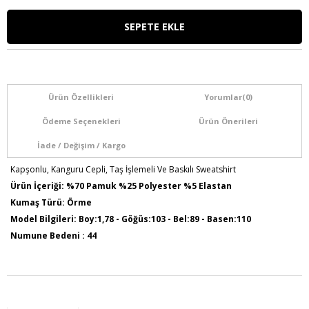
Ürün Özellikleri
Yorumlar
(0)
Ödeme Seçenekleri
Ürün Önerileri
İade / Değişim / Kargo
Kapşonlu, Kanguru Cepli, Taş İşlemeli Ve Baskılı Sweatshirt
Ürün İçeriği: %70 Pamuk %25 Polyester %5 Elastan
Kumaş Türü: Örme
Model Bilgileri: Boy:1,78 - Göğüs:103 - Bel:89 - Basen:110
Numune Bedeni : 44
Ürün Boyu: 75 cm