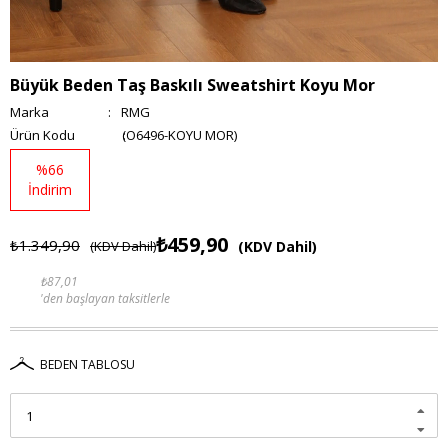
Büyük Beden Taş Baskılı Sweatshirt Koyu Mor
Marka
:
RMG
(O6496-KOYU MOR)
%
66
İndirim
₺459,90
₺1.349,90
(KDV Dahil)
(KDV Dahil)
₺87,01
'den başlayan taksitlerle
BEDEN TABLOSU