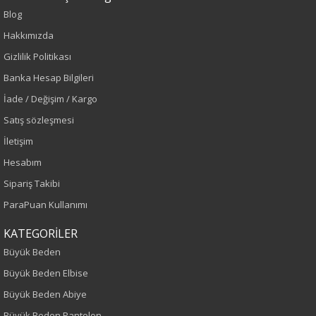
Blog
Hakkımızda
Sezon : KIŞLIK
Gizlilik Politikası
Renk
Banka Hesap Bilgileri
İade / Değişim / Kargo
Mor
Satış sözleşmesi
Sezon
İletişim
Hesabım
Sonbahar-Kış
Sipariş Takibi
Yaş Grubu
ParaPuan Kullanımı
Yetişkin
KATEGORİLER
Büyük Beden
Kalıp
Büyük Beden Elbise
Büyük Beden Abiye
Büyük Beden
Büyük Beden Pantolon