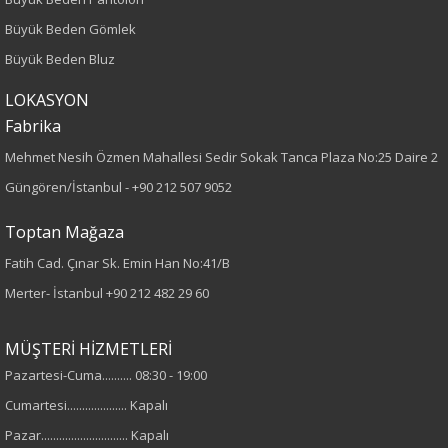
Boy
Büyük Beden Gömlek
Büyük Beden Bluz
75
LOKASYON
Kumaş Tipi
Fabrika
Örme
Mehmet Nesih Özmen Mahallesi Sedir Sokak Tanca Plaza No:25 Daire 2
Güngören/İstanbul -
+90 212 507 9052
Desen
Toptan Mağaza
Baskılı
Fatih Cad. Çınar Sk. Emin Han No:41/B
Merter- İstanbul
+90 212 482 29 60
Kumaş
%75 Pamuk
MÜŞTERİ HİZMETLERİ
%25 Polyester
Pazartesi-Cuma.......... 08:30 - 19:00
%5 Elastan
Cumartesi.................... Kapalı
Pazar............................. Kapalı
Yaka Tipi