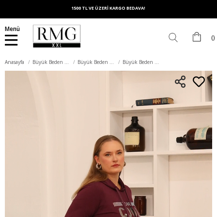
1500 TL VE ÜZERİ KARGO BEDAVA!
Menü
Anasayfa
Büyük Beden Üst Giyim
Büyük Beden Sweatshirt
Büyük Beden Taş Baskılı Sweatshirt Koyu Mor