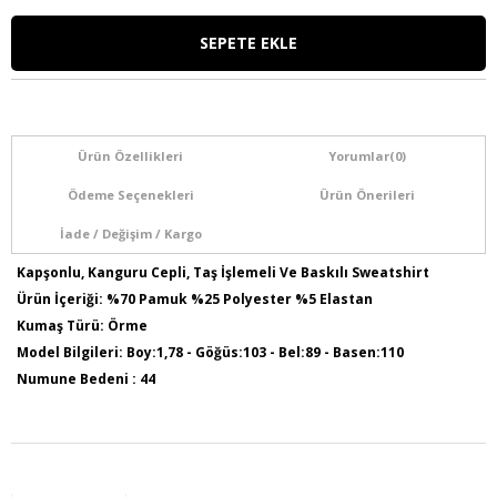
Ürün Özellikleri
Yorumlar
(0)
Ödeme Seçenekleri
Ürün Önerileri
İade / Değişim / Kargo
Kapşonlu, Kanguru Cepli, Taş İşlemeli Ve Baskılı Sweatshirt
Ürün İçeriği: %70 Pamuk %25 Polyester %5 Elastan
Kumaş Türü: Örme
Model Bilgileri: Boy:1,78 - Göğüs:103 - Bel:89 - Basen:110
Numune Bedeni : 44
Ürün Boyu: 75 cm