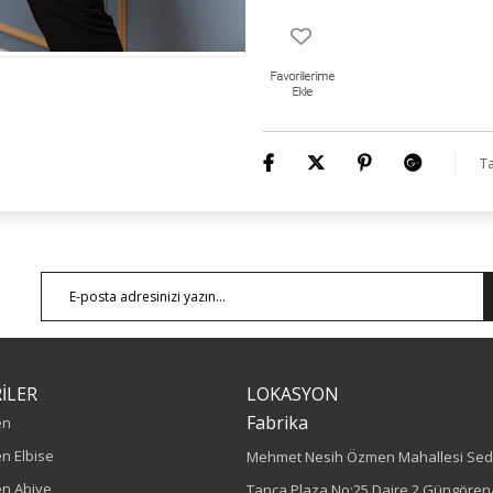
Numune Bedeni : 44
Ürün Boyu: 80 cm
Ta
İLER
LOKASYON
Fabrika
en
n Elbise
Mehmet Nesih Özmen Mahallesi Sed
n Abiye
Tanca Plaza No:25 Daire 2 Güngören/