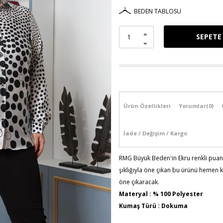
BEDEN TABLOSU
Ürün Özellikleri
Yorumlar
(0)
İade / Değişim / Kargo
RMG Büyük Beden'in Ekru renkli puan d
şıklığıyla öne çıkan bu ürünü hemen k
öne çıkaracak.
Materyal : % 100 Polyester
Kumaş Türü : Dokuma
Model Bilgileri: Boy:1,86 - Göğüs: