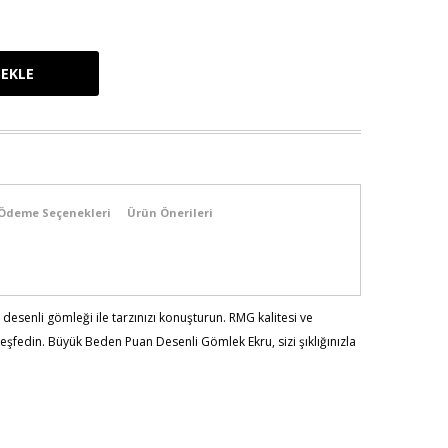
Ödeme Seçenekleri
Ürün Önerileri
esenli gömleği ile tarzınızı konuşturun. RMG kalitesi ve
eşfedin. Büyük Beden Puan Desenli Gömlek Ekru, sizi şıklığınızla
115 - Bel:88 - Basen:120