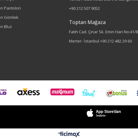
n Pantolon
+90 212 507 9052
en Gömlek
Toptan Mağaza
n Bluz
Fatih Cad. Çınar Sk. Emin Han No:41/
Merter- İstanbul
+90 212 482 29 60
Renk
Ekru