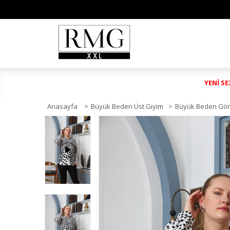
YENİ S
Anasayfa
>
Büyük Beden Üst Giyim
>
Büyük Beden Gö