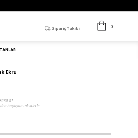
Sipariş Takibi
ATANLAR
ek Ekru
₺230,81
'den başlayan taksitlerle