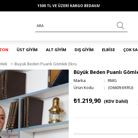
1500 TL VE ÜZERİ KARGO BEDAVA!
EZON
ÜST GİYİM
ALT GİYİM
DIŞ GİYİM
ELBİSE
ÇOK S
mlek
>
Büyük Beden Puanlı Gömlek Ekru
Büyük Beden Puanlı Göml
Marka
:
RMG
(O6609-EKRU)
₺1.219,90
(KDV Dahil)