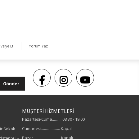
vsiye Et
Yorum Yaz
Gönder
MÜŞTERİ HİZMETLERİ
Pazartesi-Cuma.......... 08:30 - 19:00
Cumartesi.................... Kapalı
ir Sokak
Pazar............................. Kapalı
İstanbul -