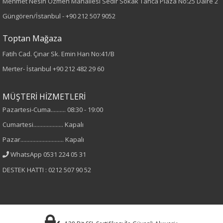
Mehmet Nesih Özmen Mahallesi Sedir Sokak Tanca Plaza No:25 Daire 2
Güngören/İstanbul -
+90 212 507 9052
Baskılı
Toptan Mağaza
Kumaş
Fatih Cad. Çınar Sk. Emin Han No:41/B
%100 Pamuk
Merter- İstanbul
+90 212 482 29 60
Yaka Tipi
MÜŞTERİ HİZMETLERİ
Pazartesi-Cuma.......... 08:30 - 19:00
Bisiklet Yaka
Cumartesi.................... Kapalı
Cinsiyet
Pazar............................. Kapalı
WhatsApp 0531 224 05 31
Kadın
DESTEK HATTI : 0212 507 90 52
Kol Tipi
Kısa Kol