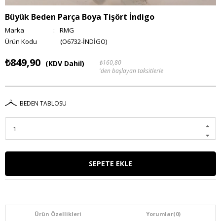
Büyük Beden Parça Boya Tişört İndigo
Marka
:
RMG
(O6732-İNDİGO)
₺849,90
₺160,80
(KDV Dahil)
'den başlayan taksitlerle
BEDEN TABLOSU
Ürün Özellikleri
Yorumlar
(0)