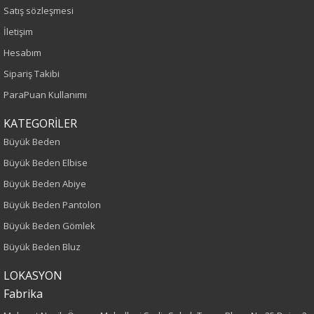
Satış sözleşmesi
İlkbahar-Yaz
İletişim
Hesabım
Yaş Grubu
Sipariş Takibi
Yetişkin
ParaPuan Kullanımı
Kalıp
KATEGORİLER
Büyük Beden
Büyük Beden
Büyük Beden Elbise
Büyük Beden Abiye
Boy
Büyük Beden Pantolon
75
Büyük Beden Gömlek
Büyük Beden Bluz
Kumaş Tipi
LOKASYON
Örme
Fabrika
Desen