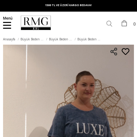
1500 TL VE ÜZERİ KARGO BEDAVA!
Menü
Anasayfa
Büyük Beden Üst Giyim
Büyük Beden Tişört
Büyük Beden Parça Boya Tişört İndigo