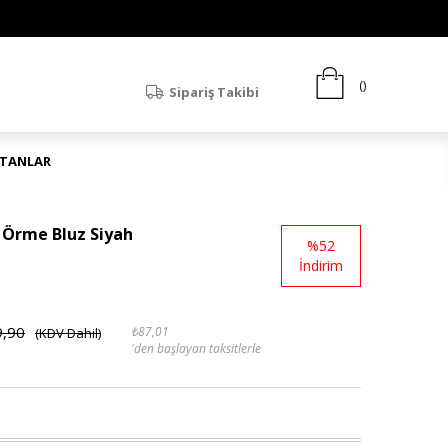
Sipariş Takibi
ATANLAR
Örme Bluz Siyah
%
52
İndirim
9,90
₺87,01
(KDV Dahil)
'den başlayan taksitlerle