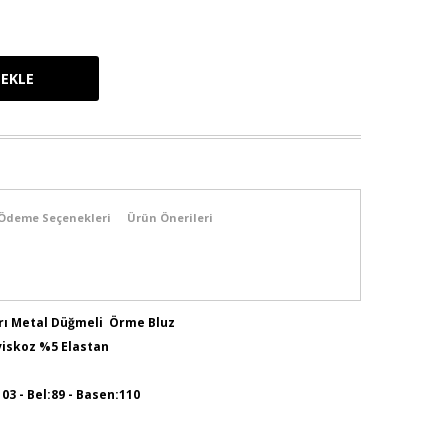
Ödeme Seçenekleri
Ürün Önerileri
arı Metal Düğmeli Örme Bluz
viskoz %5 Elastan
103 - Bel:89 - Basen:110