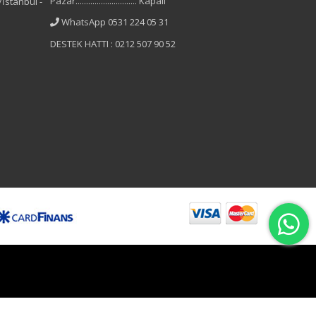
Pazar............................. Kapalı
İstanbul -
WhatsApp 0531 224 05 31
DESTEK HATTI : 0212 507 90 52
B