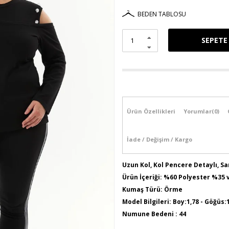
BEDEN TABLOSU
Ürün Özellikleri
Yorumlar
(0)
İade / Değişim / Kargo
Uzun Kol, Kol Pencere Detaylı, S
Ürün İçeriği: %60 Polyester %35 
Kumaş Türü: Örme
Model Bilgileri: Boy:1,78 - Göğüs:
Numune Bedeni : 44
Ürün Boyu: 75 cm