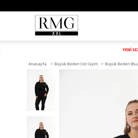
YENİ S
Anasayfa
>
Büyük Beden Üst Giyim
>
Büyük Beden Blu