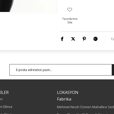
Ta
İLER
LOKASYON
Fabrika
en
n Elbise
Mehmet Nesih Özmen Mahallesi Sed