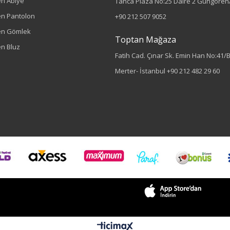
n Abiye
Tanca Plaza No:25 Daire 2 Güngören/
n Pantolon
+90 212 507 9052
en Gömlek
Toptan Mağaza
n Bluz
Fatih Cad. Çınar Sk. Emin Han No:41/
Merter- İstanbul
+90 212 482 29 60
Sezon : KIŞLIK
Renk
Siyah