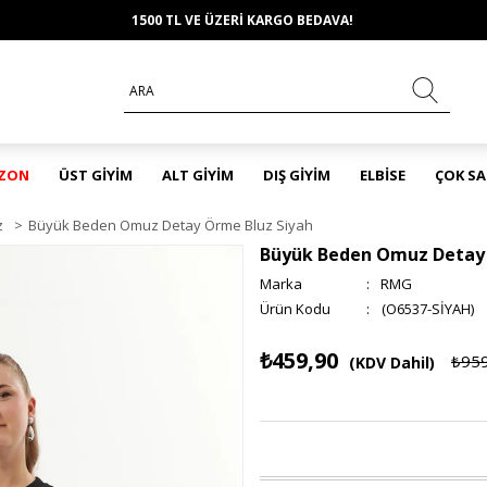
1500 TL VE ÜZERİ KARGO BEDAVA!
EZON
ÜST GİYİM
ALT GİYİM
DIŞ GİYİM
ELBİSE
ÇOK S
z
>
Büyük Beden Omuz Detay Örme Bluz Siyah
Büyük Beden Omuz Detay 
Marka
:
RMG
(O6537-SİYAH)
₺459,90
₺95
(KDV Dahil)