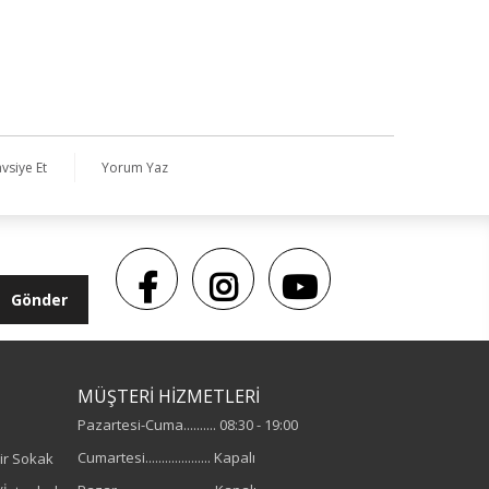
vsiye Et
Yorum Yaz
Gönder
MÜŞTERİ HİZMETLERİ
Pazartesi-Cuma.......... 08:30 - 19:00
Cumartesi.................... Kapalı
ir Sokak