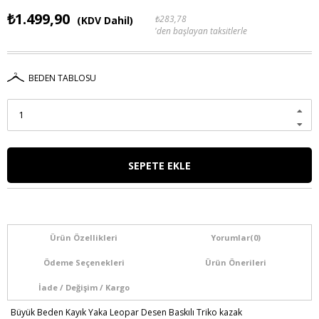
₺1.499,90
₺283,78
(KDV Dahil)
'den başlayan taksitlerle
BEDEN TABLOSU
Ürün Özellikleri
Yorumlar
(0)
Ödeme Seçenekleri
Ürün Önerileri
İade / Değişim / Kargo
Büyük Beden Kayık Yaka Leopar Desen Baskılı Triko kazak