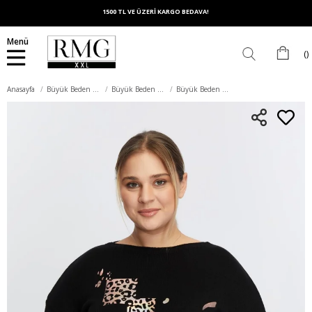
1500 TL VE ÜZERİ KARGO BEDAVA!
Menü
Anasayfa
Büyük Beden Üst Giyim
Büyük Beden Triko
Büyük Beden Kayık Yaka Leopar Desen Baskılı Triko Siyah