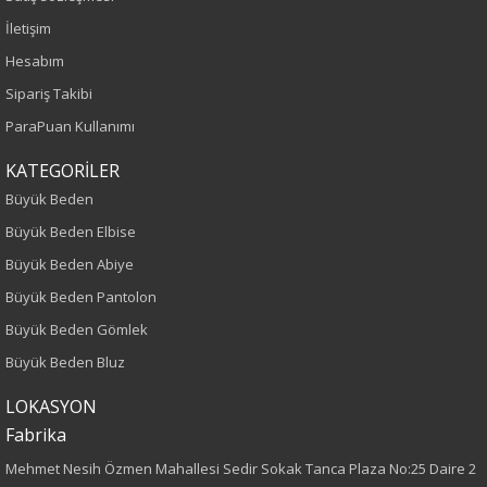
İletişim
Yaş Grubu
Hesabım
Yetişkin
Sipariş Takibi
ParaPuan Kullanımı
Kalıp
KATEGORİLER
Büyük Beden
Büyük Beden
Boy
Büyük Beden Elbise
Büyük Beden Abiye
75
Büyük Beden Pantolon
Kumaş Tipi
Büyük Beden Gömlek
Büyük Beden Bluz
Örme
LOKASYON
Desen
Fabrika
Mehmet Nesih Özmen Mahallesi Sedir Sokak Tanca Plaza No:25 Daire 2
Düz