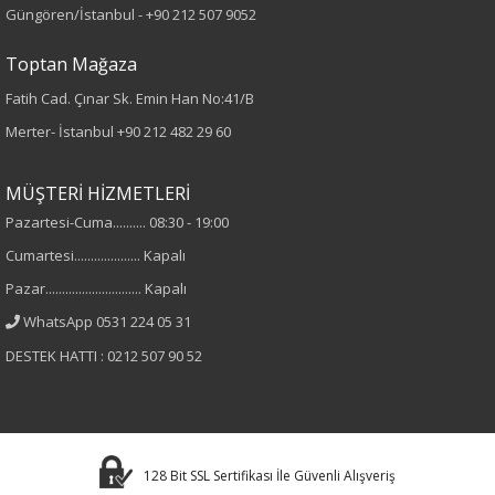
Güngören/İstanbul -
+90 212 507 9052
Baskılı
Toptan Mağaza
Kumaş
Fatih Cad. Çınar Sk. Emin Han No:41/B
%52 Viskon
Merter- İstanbul
+90 212 482 29 60
%28 Pbt
%20 Nylon
MÜŞTERİ HİZMETLERİ
Pazartesi-Cuma.......... 08:30 - 19:00
Yaka Tipi
Cumartesi.................... Kapalı
Bisiklet Yaka
Pazar............................. Kapalı
WhatsApp 0531 224 05 31
Cinsiyet
DESTEK HATTI : 0212 507 90 52
Kadın
Kol Tipi
128 Bit SSL Sertifikası İle Güvenli Alışveriş
Uzun Kol