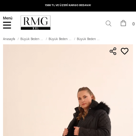
1500 TL VE ÜZERİ KARGO BEDAVA!
Menü
Anasayfa
Büyük Beden Dış Giyim
Büyük Beden Mont
Büyük Beden Kapüşonlu Şişme Mont Siyah