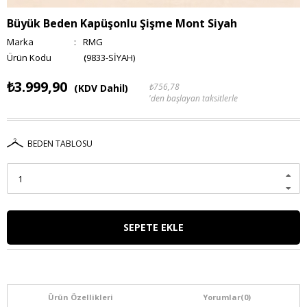
Büyük Beden Kapüşonlu Şişme Mont Siyah
Marka
:
RMG
(9833-SİYAH)
₺3.999,90
₺756,78
(KDV Dahil)
'den başlayan taksitlerle
BEDEN TABLOSU
Ürün Özellikleri
Yorumlar
(0)