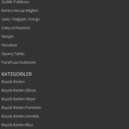
Gizlilik Politikası
Banka Hesap Bilgileri
Renk
İade / Değişim / Kargo
Siyah
Satış sözleşmesi
İletişim
Sezon
Hesabım
Sonbahar-Kış
Sipariş Takibi
ParaPuan Kullanımı
Yaş Grubu
KATEGORİLER
Yetişkin
Büyük Beden
Büyük Beden Elbise
Kalıp
Büyük Beden Abiye
Büyük Beden
Büyük Beden Pantolon
Büyük Beden Gömlek
Boy
Büyük Beden Bluz