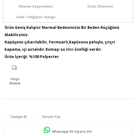
Ödeme Seçenekleri
Ürün Önerileri
İade / Değişim / Kargo
Ürün Geniş Kalıptır Normal Bedeninizin Bir Beden Küçüğünü
Alabilirsiniz.
Kapüşonu çıkarılabilir, Fermuarlı,Kapüsonu peluşlu, çıtçıt
kapama, içi astalıdır.Kumaşı su itici özelliği vardır.
Ürün İçeriği: %100 Polyester
Kumaş Türü: Dokuma
Model Bilgileri: Boy:1,78 - Göğüs:103 - Bel:89 - Basen:110
Numune Bedeni : 44
Ürün Boyu: 100 cm
Tavsiye Et
Yorum Yaz
Whatsapp İle Sipariş Ver