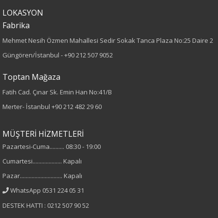
100
LOKASYON
Fabrika
Kumaş Tipi
Mehmet Nesih Özmen Mahallesi Sedir Sokak Tanca Plaza No:25 Daire 2
Dokuma
Güngören/İstanbul -
+90 212 507 9052
Desen
Toptan Mağaza
Düz
Fatih Cad. Çınar Sk. Emin Han No:41/B
Merter- İstanbul
+90 212 482 29 60
Kumaş
MÜŞTERİ HİZMETLERİ
%100 Polyester
Pazartesi-Cuma.......... 08:30 - 19:00
Yaka Tipi
Cumartesi.................... Kapalı
Pazar............................. Kapalı
Fermuarlı Yaka
WhatsApp 0531 224 05 31
Cinsiyet
DESTEK HATTI : 0212 507 90 52