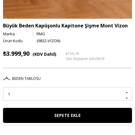
Büyük Beden Kapüşonlu Kapitone Şişme Mont Vizon
Marka
:
RMG
(9832-VİZON)
₺3.999,90
₺756,78
(KDV Dahil)
'den başlayan taksitlerle
BEDEN TABLOSU