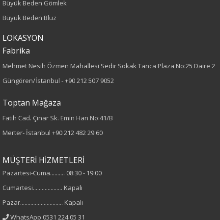
Büyük Beden Gömlek
80
Büyük Beden Bluz
LOKASYON
Kumaş Tipi
Fabrika
Dokuma
Mehmet Nesih Özmen Mahallesi Sedir Sokak Tanca Plaza No:25 Daire 2
Güngören/İstanbul -
+90 212 507 9052
Desen
Toptan Mağaza
Düz
Fatih Cad. Çınar Sk. Emin Han No:41/B
Nakışlı
Merter- İstanbul
+90 212 482 29 60
Kumaş
MÜŞTERİ HİZMETLERİ
%100 Polyester
Pazartesi-Cuma.......... 08:30 - 19:00
Yaka Tipi
Cumartesi.................... Kapalı
Pazar............................. Kapalı
Fermuarlı Yaka
WhatsApp 0531 224 05 31