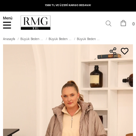
1500 TL VE ÜZERİ KARGO BEDAVA!
Menü
Anasayfa
Büyük Beden Dış Giyim
Büyük Beden Mont
Büyük Beden Kapüşonlu Kapitone Şişme Mont Vizon