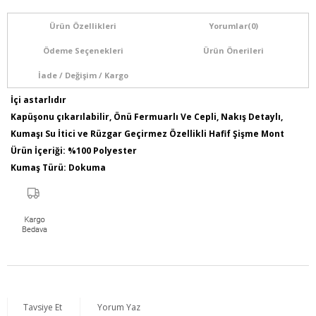
Ürün Özellikleri
Yorumlar
(0)
Ödeme Seçenekleri
Ürün Önerileri
İade / Değişim / Kargo
İçi astarlıdır
Kapüşonu çıkarılabilir, Önü Fermuarlı Ve Cepli, Nakış Detaylı,
Kumaşı Su İtici ve Rüzgar Geçirmez Özellikli Hafif Şişme Mont
Ürün İçeriği: %100 Polyester
Kumaş Türü: Dokuma
Model Bilgileri: Boy:1,78 - Göğüs:103 - Bel:89 - Basen:110
Numune Bedeni : 44
Ürün Boyu: 80 cm
Tavsiye Et
Yorum Yaz