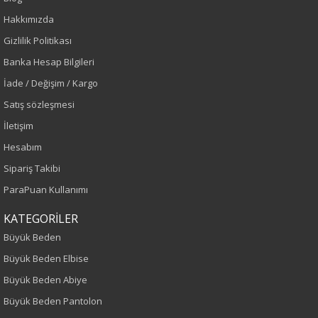
Sezon : KIŞLIK
Hakkımızda
Gizlilik Politikası
Renk
Banka Hesap Bilgileri
Vizon
İade / Değişim / Kargo
Satış sözleşmesi
Sezon
İletişim
Sonbahar-Kış
Hesabım
Sipariş Takibi
Yaş Grubu
ParaPuan Kullanımı
Yetişkin
KATEGORİLER
Büyük Beden
Kalıp
Büyük Beden Elbise
Büyük Beden
Büyük Beden Abiye
Büyük Beden Pantolon
Boy