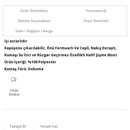
Ürün Özellikleri
Yorumlar
(0)
Ödeme Seçenekleri
Ürün Önerileri
İade / Değişim / Kargo
İçi astarlıdır
Kapüşonu çıkarılabilir, Önü Fermuarlı Ve Cepli, Nakış Detaylı,
Kumaşı Su İtici ve Rüzgar Geçirmez Özellikli Hafif Şişme Mont
Ürün İçeriği: %100 Polyester
Kumaş Türü: Dokuma
Model Bilgileri: Boy:1,78 - Göğüs:103 - Bel:89 - Basen:110
Numune Bedeni : 44
Ürün Boyu: 80 cm
Tavsiye Et
Yorum Yaz