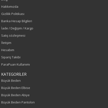
Hakkımızda
Gizlilik Politikası
Renk
Banka Hesap Bilgileri
Siyah
İade / Değişim / Kargo
Satış sözleşmesi
Sezon
İletişim
Sonbahar-Kış
Hesabım
Sipariş Takibi
Yaş Grubu
ParaPuan Kullanımı
Yetişkin
KATEGORİLER
Büyük Beden
Kalıp
Büyük Beden Elbise
Büyük Beden
Büyük Beden Abiye
Büyük Beden Pantolon
Boy