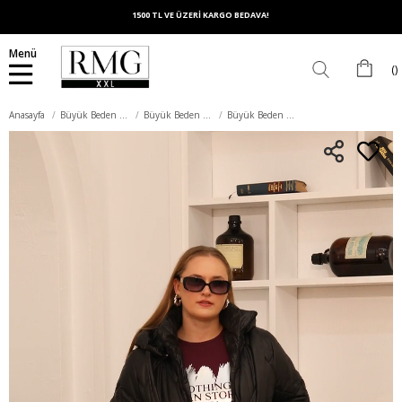
1500 TL VE ÜZERİ KARGO BEDAVA!
Menü
Anasayfa
Büyük Beden Dış Giyim
Büyük Beden Mont
Büyük Beden Kapüşonlu Kapitone Şişme Mont Siyah