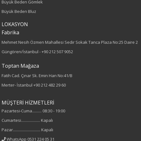
Büyük Beden Gömlek
80
Büyük Beden Bluz
LOKASYON
Kumaş Tipi
Fabrika
Dokuma
Mehmet Nesih Özmen Mahallesi Sedir Sokak Tanca Plaza No:25 Daire 2
Güngören/İstanbul -
+90 212 507 9052
Desen
Toptan Mağaza
Düz
Fatih Cad. Çınar Sk. Emin Han No:41/B
Nakışlı
Merter- İstanbul
+90 212 482 29 60
Kumaş
MÜŞTERİ HİZMETLERİ
%100 Polyester
Pazartesi-Cuma.......... 08:30 - 19:00
Yaka Tipi
Cumartesi.................... Kapalı
Pazar............................. Kapalı
Fermuarlı Yaka
WhatsApp 0531 224 05 31