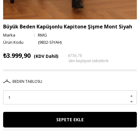
Büyük Beden Kapüşonlu Kapitone Şişme Mont Siyah
Marka
:
RMG
(9832-SİYAH)
₺3.999,90
₺756,78
(KDV Dahil)
'den başlayan taksitlerle
BEDEN TABLOSU