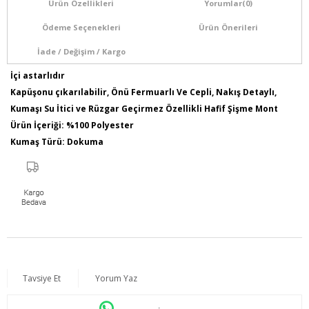
Ürün Özellikleri
Yorumlar
(0)
Ödeme Seçenekleri
Ürün Önerileri
İade / Değişim / Kargo
İçi astarlıdır
Kapüşonu çıkarılabilir, Önü Fermuarlı Ve Cepli, Nakış Detaylı,
Kumaşı Su İtici ve Rüzgar Geçirmez Özellikli Hafif Şişme Mont
Ürün İçeriği: %100 Polyester
Kumaş Türü: Dokuma
Model Bilgileri: Boy:1,78 - Göğüs:103 - Bel:89 - Basen:110
Numune Bedeni : 44
Ürün Boyu: 80 cm
Tavsiye Et
Yorum Yaz