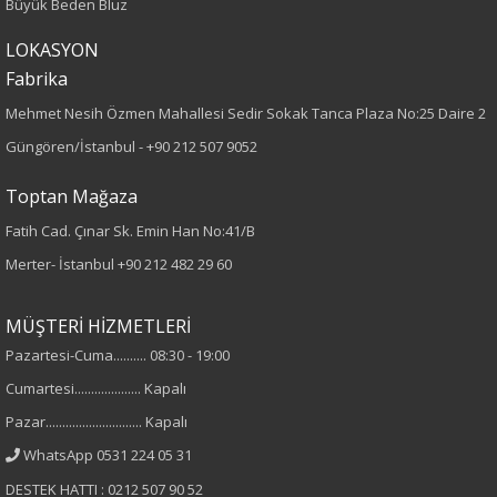
Büyük Beden Bluz
LOKASYON
Kumaş Tipi
Fabrika
Dokuma
Mehmet Nesih Özmen Mahallesi Sedir Sokak Tanca Plaza No:25 Daire 2
Güngören/İstanbul -
+90 212 507 9052
Desen
Toptan Mağaza
Düz
Fatih Cad. Çınar Sk. Emin Han No:41/B
Kumaş
Merter- İstanbul
+90 212 482 29 60
%100 Polyester
MÜŞTERİ HİZMETLERİ
Pazartesi-Cuma.......... 08:30 - 19:00
Yaka Tipi
Cumartesi.................... Kapalı
Fermuarlı Yaka
Pazar............................. Kapalı
WhatsApp 0531 224 05 31
Cinsiyet
DESTEK HATTI : 0212 507 90 52