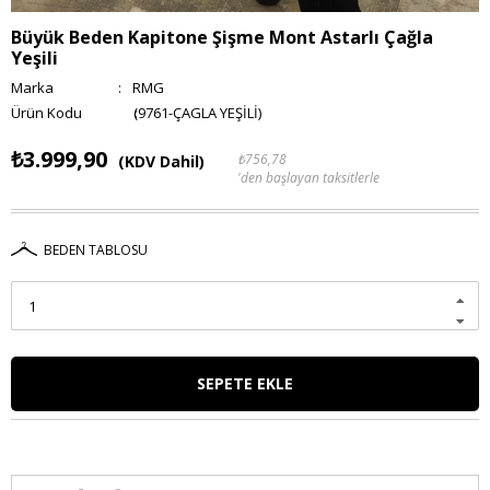
Büyük Beden Kapitone Şişme Mont Astarlı Çağla
Yeşili
Marka
:
RMG
(9761-ÇAGLA YEŞİLİ)
₺3.999,90
₺756,78
(KDV Dahil)
'den başlayan taksitlerle
BEDEN TABLOSU