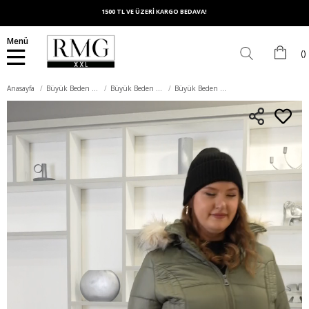
1500 TL VE ÜZERİ KARGO BEDAVA!
Menü
Anasayfa
Büyük Beden Dış Giyim
Büyük Beden Mont
Büyük Beden Kapitone Şişme Mont Astarlı Çağla Yeşili