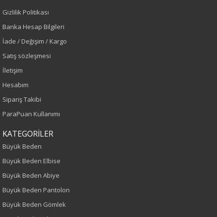
Gizlilik Politikası
Renk
Banka Hesap Bilgileri
Çağla Yeşili
İade / Değişim / Kargo
Satış sözleşmesi
Sezon
İletişim
Sonbahar-Kış
Hesabım
Sipariş Takibi
Yaş Grubu
ParaPuan Kullanımı
Yetişkin
KATEGORİLER
Büyük Beden
Kalıp
Büyük Beden Elbise
Büyük Beden
Büyük Beden Abiye
Büyük Beden Pantolon
Boy
Büyük Beden Gömlek
75