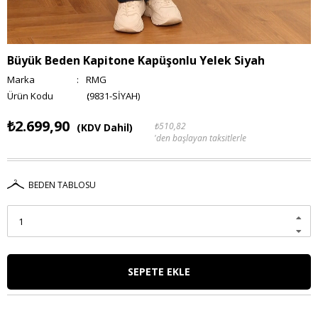
Büyük Beden Kapitone Kapüşonlu Yelek Siyah
Marka
:
RMG
(9831-SİYAH)
₺2.699,90
₺510,82
(KDV Dahil)
'den başlayan taksitlerle
BEDEN TABLOSU