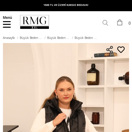
1500 TL VE ÜZERİ KARGO BEDAVA!
Menü
Anasayfa
Büyük Beden Dış Giyim
Büyük Beden Yelek
Büyük Beden Kapitone Kapüşonlu Yelek Siyah