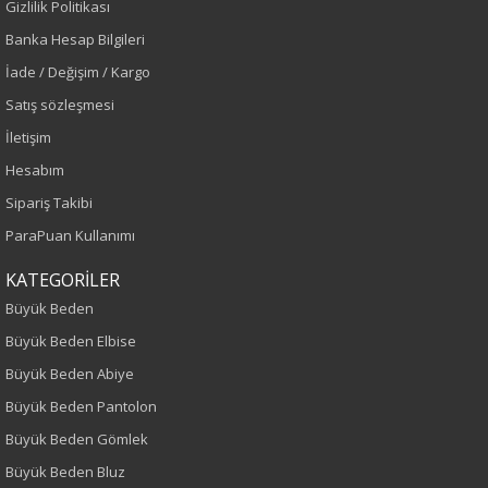
Gizlilik Politikası
Banka Hesap Bilgileri
Lacivert
İade / Değişim / Kargo
Sezon
Satış sözleşmesi
İletişim
Sonbahar-Kış
Hesabım
Yaş Grubu
Sipariş Takibi
ParaPuan Kullanımı
Yetişkin
KATEGORİLER
Kalıp
Büyük Beden
Büyük Beden
Büyük Beden Elbise
Büyük Beden Abiye
Boy
Büyük Beden Pantolon
Büyük Beden Gömlek
75
Büyük Beden Bluz