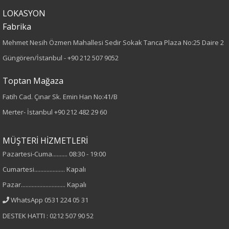
Kumaş Tipi
LOKASYON
Örme
Fabrika
Mehmet Nesih Özmen Mahallesi Sedir Sokak Tanca Plaza No:25 Daire 2
Desen
Güngören/İstanbul -
+90 212 507 9052
Düz
Toptan Mağaza
Kumaş
Fatih Cad. Çınar Sk. Emin Han No:41/B
Merter- İstanbul
+90 212 482 29 60
%95 Pamuk
%5 Elastan
MÜŞTERİ HİZMETLERİ
Pazartesi-Cuma.......... 08:30 - 19:00
Yaka Tipi
Cumartesi.................... Kapalı
Fermuarlı Yaka
Pazar............................. Kapalı
WhatsApp 0531 224 05 31
Cinsiyet
DESTEK HATTI : 0212 507 90 52
Kadın