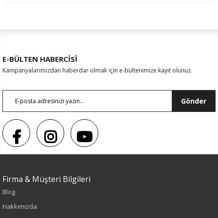
E-BÜLTEN HABERCİSİ
Kampanyalarımızdan haberdar olmak için e-bültenimize kayıt olunuz.
Gönder
Firma & Müşteri Bilgileri
Sezon : KIŞLIK
Blog
Hakkımızda
Renk