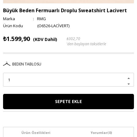
Büyük Beden Fermuarlı Droplu Sweatshirt Lacivert
Marka
:
RMG
(O6526-LACİVERT)
₺1.599,90
₺302,70
(KDV Dahil)
'den başlayan taksitlerle
BEDEN TABLOSU
Ürün Özellikleri
Yorumlar
(0)