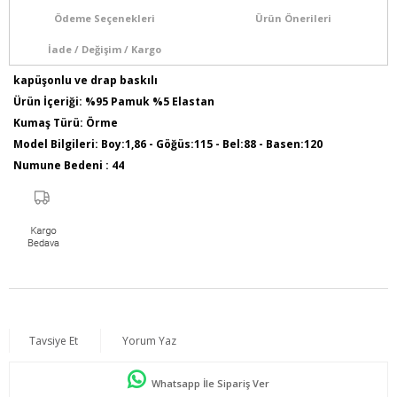
Ödeme Seçenekleri
Ürün Önerileri
İade / Değişim / Kargo
kapüşonlu ve drap baskılı
Ürün İçeriği: %95 Pamuk %5 Elastan
Kumaş Türü: Örme
Model Bilgileri: Boy:1,86 - Göğüs:115 - Bel:88 - Basen:120
Numune Bedeni : 44
Ürün Boy: 75 cm
Tavsiye Et
Yorum Yaz
Whatsapp İle Sipariş Ver